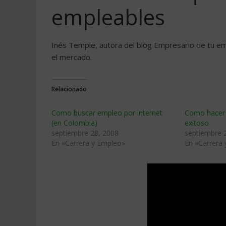
empleables
Inés Temple, autora del blog Empresario de tu emp
el mercado.
Relacionado
Como buscar empleo por internet
Como hacer 
(en Colombia)
exitoso
septiembre 28, 2008
septiembre 
En «Carrera y Empleo»
En «Carrera