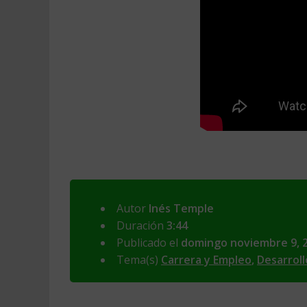
Autor
Inés Temple
Duración
3:44
Publicado el
domingo noviembre 9, 
Tema(s)
Carrera y Empleo
,
Desarroll