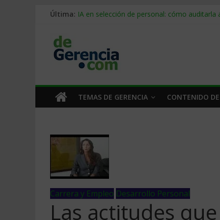
Última:
IA en selección de personal: cómo auditarla
Trabajo forzoso en la cadena de suministro:
Mercado hispano de EE. UU.: cómo segmenta
Stablecoins para empresas: cómo pagar y c
Despido silencioso: qué es y por qué sale ta
TEMAS DE GERENCIA
CONTENIDO DE
Carrera y Empleo
Desarrollo Personal
Las actitudes que