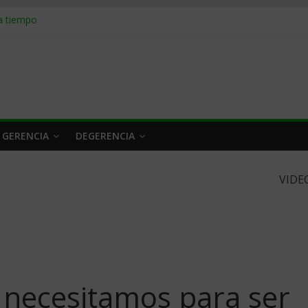
 a tiempo
 qué hacer
rlo y venderle
obrar en 2026
n caro
 GERENCIA
DEGERENCIA
VIDE
 necesitamos para ser