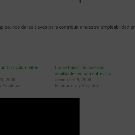
leo, nos da las claves para contribuir a nuestra empleabilidad e
un Curriculum Vitae
Cómo hablar de nuestras
debilidades en una entrevista
28, 2008
noviembre 9, 2008
 y Empleo»
En «Carrera y Empleo»