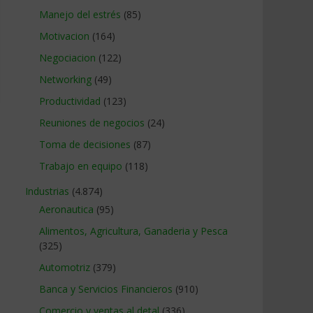
Manejo del estrés
(85)
Motivacion
(164)
Negociacion
(122)
Networking
(49)
Productividad
(123)
Reuniones de negocios
(24)
Toma de decisiones
(87)
Trabajo en equipo
(118)
Industrias
(4.874)
Aeronautica
(95)
Alimentos, Agricultura, Ganaderia y Pesca
(325)
Automotriz
(379)
Banca y Servicios Financieros
(910)
Comercio y ventas al detal
(336)