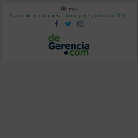
Última:
Stablecoins para empresas: cómo pagar y cobrar en 2026
Despido silencioso: qué es y por qué sale tan caro
IA en selección de personal: cómo auditarla a tiempo
Trabajo forzoso en la cadena de suministro: qué hacer
Mercado hispano de EE. UU.: cómo segmentarlo y venderle