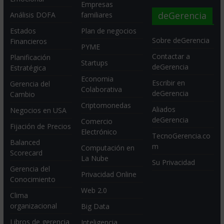
Empresas
deGerencia
Análisis DOFA
familiares
Estados
Plan de negocios
Sobre deGerencia
Financieros
PYME
Contactar a
Planificación
Startups
deGerencia
Estratégica
Economia
Escribir en
Gerencia del
Colaborativa
deGerencia
Cambio
Criptomonedas
Aliados
Negocios en USA
deGerencia
Comercio
Fijación de Precios
Electrónico
TecnoGerencia.co
Balanced
m
Computación en
Scorecard
La Nube
Su Privacidad
Gerencia del
Privacidad Online
Conocimiento
Web 2.0
Clima
organizacional
Big Data
Libros de gerencia
Inteligencia