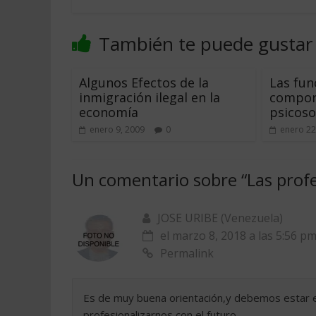
También te puede gustar
Algunos Efectos de la
Las fun
inmigración ilegal en la
compor
economía
psicoso
enero 9, 2009
0
enero 22
Un comentario sobre “
Las prof
JOSE URIBE (Venezuela)
el marzo 8, 2018 a las 5:56 p
Permalink
Es de muy buena orientación,y debemos estar e
profesionalizarnos con el futuro.