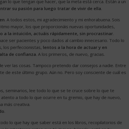
agan lo que tengan que hacer, que la meta está cerca. Están a un
ntrar su pasión para luego tratar de vivir de ella
.
den
. A todos estos, mi agradecimiento y mi enhorabuena. Sois
ritmo mayor, los que proporcionáis nuevas oportunidades,
 a la intuición, actuáis rápidamente, sin procrastinar
.
ace ser pacientes y poco dados al cambio innecesario. Todo lo
, los perfeccionistas,
lentos a la hora de actuar y en
alta de confianza
. A los primeros, de nuevo, gracias.
e ver las cosas. Tampoco pretendo dar consejos a nadie. Entre
e de este último grupo. Aún no. Pero soy consciente de cuál es
os, seminarios, lee todo lo que se te cruce sobre lo que te
ate atento a todo lo que ocurre en tu gremio, que hay de nuevo,
na más creativa.
do
.
todo lo que hay que saber está en los libros, recopilatorios de