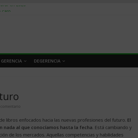
obrar en 2026
n caro
 a tiempo
 qué hacer
rlo y venderle
 GERENCIA
DEGERENCIA
uturo
 comentario
e libros enfocados hacia las nuevas profesiones del futuro.
El
n nada al que conocíamos hasta la fecha
. Está cambiando y
ación de los mercados. Aquellas competencias y habilidades