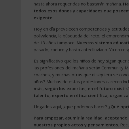
hasta ahora requeridas no bastarán mañana.
Ha
todos esos dones y capacidades que poseem
exigente
.
Hoy en día prevalecen competencias y actitudes t
polivalencia, la búsqueda del reto, el emprendim
de 13 años tampoco.
Nuestro sistema educativ
pasado, caduco y hasta antediluviano. Ya no re
Es significativo que los niños de hoy sigan quer
las profesiones del mañana serán Community Ma
coaches, y muchas otras que ni siquiera se con
años? Muchas de estas profesiones carecen incl
más, según los expertos, en el futuro existir
talento, experto en ética científica, organiz
Llegados aquí, ¿que podemos hacer?
¿Qué opc
Para empezar, asumir la realidad, aceptando
nuestros propios actos y pensamientos
. Rec