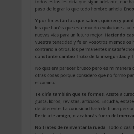
todos estos les diría que sigan adelante, que h
paso de lograr lo que todo hombre anhela.
Enco
Y por fin están los que saben, quieren y pue
los que hacéis que este mundo evolucione a un 
nuevas vías para un futuro mejor.
Haciendo caso
Vuestra tenacidad y fe en vosotros mismos os h
contrario a otros, los permanentes insatisfechos
constante cambio fruto de la inseguridad y f
No quisiera parecer brusco pero es mi manera d
otras cosas porque considero que no formo part
el camino.
Te diría también que te formes
. Asiste a curs
gusta, libros, revistas, artículos. Escucha, est
de diferente. La curiosidad hará de ti una perso
Recíclate amigo, o acabarás fuera del merca
No trates de reinventar la rueda
. Todo o casi 