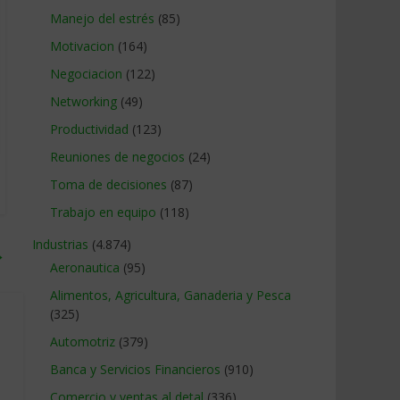
Manejo del estrés
(85)
Motivacion
(164)
Negociacion
(122)
Networking
(49)
Productividad
(123)
Reuniones de negocios
(24)
Toma de decisiones
(87)
Trabajo en equipo
(118)
Industrias
(4.874)
→
Aeronautica
(95)
Alimentos, Agricultura, Ganaderia y Pesca
(325)
Automotriz
(379)
Banca y Servicios Financieros
(910)
Comercio y ventas al detal
(336)