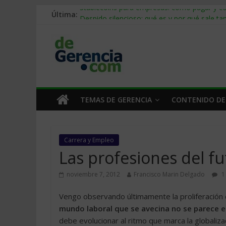
Última:
Stablecoins para empresas: cómo pagar y c
Despido silencioso: qué es y por qué sale ta
IA en selección de personal: cómo auditarla
Trabajo forzoso en la cadena de suministro:
Mercado hispano de EE. UU.: cómo segmenta
TEMAS DE GERENCIA
CONTENIDO DE
Carrera y Empleo
Las profesiones del f
noviembre 7, 2012
Francisco Marin Delgado
1
Vengo observando últimamente la proliferación d
mundo laboral que se avecina no se parece e
debe evolucionar al ritmo que marca la globaliz