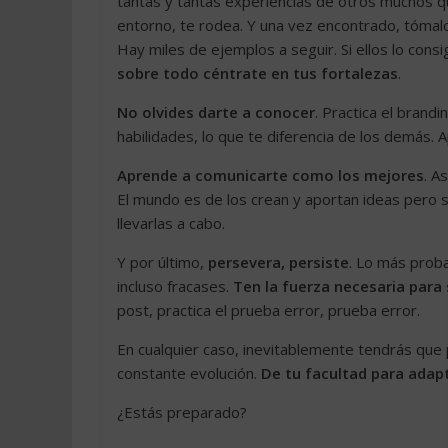
tantas y tantas experiencias de otros muchos que
entorno, te rodea. Y una vez encontrado, tómal
Hay miles de ejemplos a seguir. Si ellos lo con
sobre todo céntrate en tus fortalezas
.
No olvides darte a conocer
. Practica el brand
habilidades, lo que te diferencia de los demás. 
Aprende a comunicarte como los mejores
. A
El mundo es de los crean y aportan ideas pero 
llevarlas a cabo.
Y por último,
persevera, persiste
. Lo más proba
incluso fracases.
Ten la fuerza necesaria para 
post, practica el prueba error, prueba error.
En cualquier caso, inevitablemente tendrás que
constante evolución.
De tu facultad para adap
¿Estás preparado?