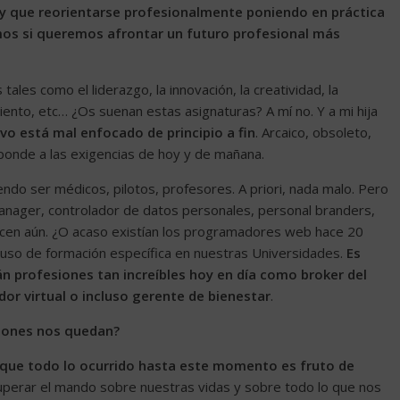
y que reorientarse profesionalmente poniendo en práctica
os si queremos afrontar un futuro profesional más
ales como el liderazgo, la innovación, la creatividad, la
iento, etc… ¿Os suenan estas asignaturas? A mí no. Y a mi hija
o está mal enfocado de principio a fin
. Arcaico, obsoleto,
sponde a las exigencias de hoy y de mañana.
iendo ser médicos, pilotos, profesores. A priori, nada malo. Pero
nager, controlador de datos personales, personal branders,
ocen aún. ¿O acaso existían los programadores web hace 20
uso de formación específica en nuestras Universidades.
Es
án profesiones tan increíbles hoy en día como broker del
ador virtual o incluso gerente de bienestar
.
iones nos quedan?
 que todo lo ocurrido hasta este momento es fruto de
uperar el mando sobre nuestras vidas y sobre todo lo que nos