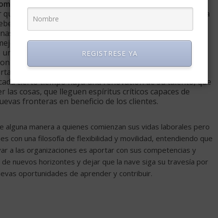
como una exigencia de su tarea
. Uno de los factores de
er que no puede haber barreras idiomáticas, que su cancha
ebe conocer o por lo menos tener los principios básicos
as de otras latitudes.
a mejor manera de reconocer que cada empresa es una
un ancla que frena el desarrollo personal. Son pocas las
REGISTRESE YA
n para pensionarse, por el contrario, hoy en día las
a al desarrollo profesional. Por su parte, para las
ada cierto tiempo haya una renovación de su talento, que
las cosas, que lleguen espíritus críticos capaces de
evas fronteras en beneficio de los clientes.
e alguna manera a quienes comienzan sus vidas laborales pero
s con una filosofía de flexibilidad y movilidad, entendiendo que
r a las organizaciones es aportar con sus competencias y
 de nuevos horizontes y dejar que la nave siga su travesía por
evas oportunidades de aprender y contribuir.