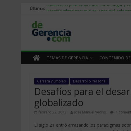
Última:
Stablecoins para empresas: cómo pagar y c
Despido silencioso: qué es y por qué sale ta
IA en selección de personal: cómo auditarla
Trabajo forzoso en la cadena de suministro:
Mercado hispano de EE. UU.: cómo segmenta
TEMAS DE GERENCIA
CONTENIDO DE
Carrera y Empleo
Desarrollo Personal
Desafíos para el desa
globalizado
febrero 22, 2012
Jose Manuel Vecino
1 coment
El siglo 21 entró arrasando los paradigmas sobr