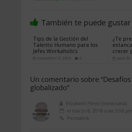
También te puede gustar
Tips de la Gestión del
¿Te pr
Talento Humano para los
estanca
Jefes Workaholics
crecer 
noviembre 12, 2010
0
junio 30,
Un comentario sobre “
Desafíos
globalizado
”
Elizabeth Pérez (Venezuela)
el marzo 8, 2018 a las 5:56 p
Permalink