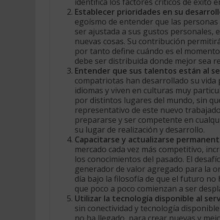
identifica los factores críticos de éxito 
Establecer prioridades en su desarrol
egoísmo de entender que las personas 
ser ajustada a sus gustos personales, e
nuevas cosas. Su contribución permiti
por tanto define cuándo es el moment
debe ser distribuida donde mejor sea r
Entender que sus talentos están al se
compatriotas han desarrollado su vida 
idiomas y viven en culturas muy particu
por distintos lugares del mundo, sin q
representativo de este nuevo trabajado
prepararse y ser competente en cualqui
su lugar de realización y desarrollo.
Capacitarse y actualizarse permane
mercado cada vez más competitivo, incr
los conocimientos del pasado. El desafí
generador de valor agregado para la or
día bajo la filosofía de que el futuro no
que poco a poco comienzan a ser despl
Utilizar la tecnología disponible al ser
sin conectividad y tecnología disponible
no ha llegado, para crear nuevas y mejo