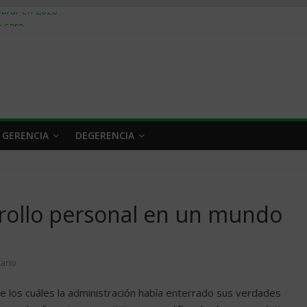
obrar en 2026
n caro
 a tiempo
 qué hacer
rlo y venderle
 GERENCIA
DEGERENCIA
rrollo personal en un mundo
ario
e los cuáles la administración había enterrado sus verdades