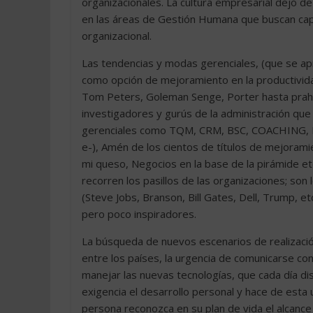
organizacionales. La cultura empresarial dejó de 
en las áreas de Gestión Humana que buscan capit
organizacional.
Las tendencias y modas gerenciales, (que se ap
como opción de mejoramiento en la productivid
Tom Peters, Goleman Senge, Porter hasta praha
investigadores y gurús de la administración que
gerenciales como TQM, CRM, BSC, COACHING, 
e-), Amén de los cientos de títulos de mejoramie
mi queso, Negocios en la base de la pirámide
recorren los pasillos de las organizaciones; so
(Steve Jobs, Branson, Bill Gates, Dell, Trump, e
pero poco inspiradores.
La búsqueda de nuevos escenarios de realizació
entre los países, la urgencia de comunicarse co
manejar las nuevas tecnologías, que cada día dism
exigencia el desarrollo personal y hace de esta 
persona reconozca en su plan de vida el alcance 