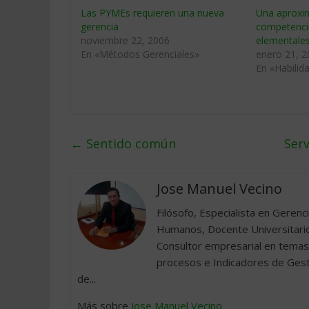
Las PYMEs requieren una nueva
Una aproxim
gerencia
competenci
noviembre 22, 2006
elementale
En «Métodos Gerenciales»
enero 21, 
En «Habilid
←
Sentido común
Serv
Jose Manuel Vecino
Filósofo, Especialista en Gere
Humanos, Docente Universitari
Consultor empresarial en temas 
procesos e Indicadores de Gesti
de...
Más sobre
Jose Manuel Vecino