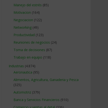
Manejo del estrés
(85)
Motivacion
(164)
Negociacion
(122)
Networking
(49)
Productividad
(123)
Reuniones de negocios
(24)
Toma de decisiones
(87)
Trabajo en equipo
(118)
Industrias
(4.874)
Aeronautica
(95)
Alimentos, Agricultura, Ganaderia y Pesca
(325)
Automotriz
(379)
Banca y Servicios Financieros
(910)
Comercio y ventas al detal
(336)