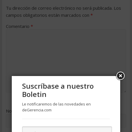
Tu dirección de correo electrónico no será publicada.
Los
campos obligatorios están marcados con
*
Comentario
*
Suscríbase a nuestro
Boletin
Le notificaremos de las novedades en
deGerencia.com
Nombre
*