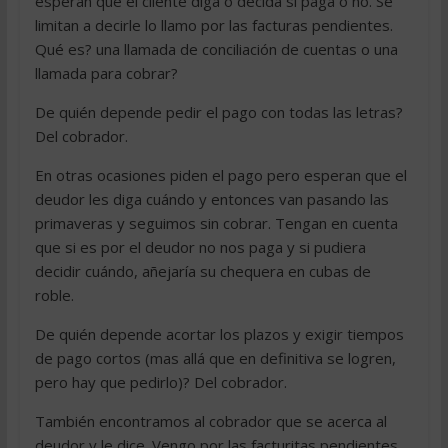
esperan que el cliente diga o decida si paga o no. Se
limitan a decirle lo llamo por las facturas pendientes.
Qué es? una llamada de conciliación de cuentas o una
llamada para cobrar?
De quién depende pedir el pago con todas las letras?
Del cobrador.
En otras ocasiones piden el pago pero esperan que el
deudor les diga cuándo y entonces van pasando las
primaveras y seguimos sin cobrar. Tengan en cuenta
que si es por el deudor no nos paga y si pudiera
decidir cuándo, añejaría su chequera en cubas de
roble.
De quién depende acortar los plazos y exigir tiempos
de pago cortos (mas allá que en definitiva se logren,
pero hay que pedirlo)? Del cobrador.
También encontramos al cobrador que se acerca al
deudor y le dice. Vengo por las facturitas pendientes.