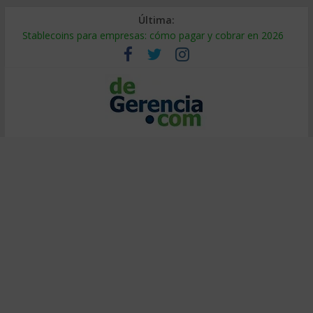
Última:
Stablecoins para empresas: cómo pagar y cobrar en 2026
Despido silencioso: qué es y por qué sale tan caro
IA en selección de personal: cómo auditarla a tiempo
Trabajo forzoso en la cadena de suministro: qué hacer
Mercado hispano de EE. UU.: cómo segmentarlo y venderle