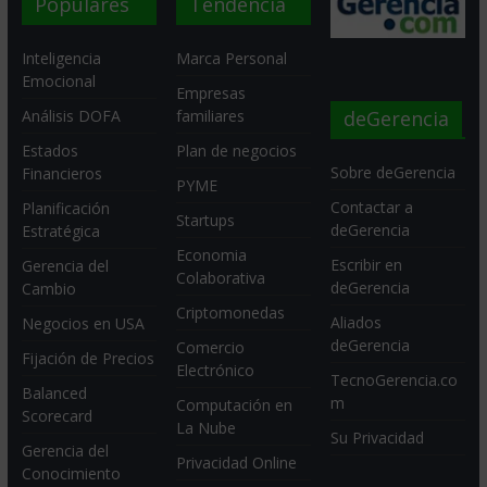
Populares
Tendencia
Inteligencia
Marca Personal
Emocional
Empresas
deGerencia
Análisis DOFA
familiares
Estados
Plan de negocios
Sobre deGerencia
Financieros
PYME
Contactar a
Planificación
Startups
deGerencia
Estratégica
Economia
Escribir en
Gerencia del
Colaborativa
deGerencia
Cambio
Criptomonedas
Aliados
Negocios en USA
deGerencia
Comercio
Fijación de Precios
Electrónico
TecnoGerencia.co
Balanced
m
Computación en
Scorecard
La Nube
Su Privacidad
Gerencia del
Privacidad Online
Conocimiento