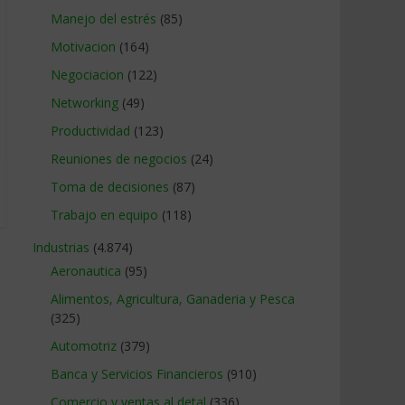
Manejo del estrés
(85)
Motivacion
(164)
Negociacion
(122)
Networking
(49)
Productividad
(123)
Reuniones de negocios
(24)
Toma de decisiones
(87)
Trabajo en equipo
(118)
Industrias
(4.874)
Aeronautica
(95)
Alimentos, Agricultura, Ganaderia y Pesca
(325)
Automotriz
(379)
Banca y Servicios Financieros
(910)
Comercio y ventas al detal
(336)