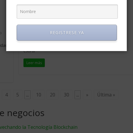
Tendencias de Negocios
El camino hacia la empresa del
mañana
febrero 6, 2008
Marcelo Bonzon
1 comentario
REGISTRESE YA
o
Cuando nos toca manejar un vehículo y realizar un
largo viaje, es habitual parar un rato a descansar y
lidad
estirar
Leer más
4
5
...
10
20
30
...
»
Última »
de negocios
ovechando la Tecnología Blockchain