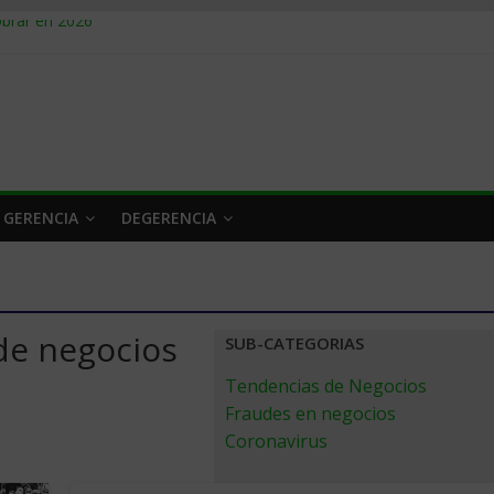
obrar en 2026
n caro
 a tiempo
 qué hacer
rlo y venderle
 GERENCIA
DEGERENCIA
 de negocios
SUB-CATEGORIAS
Tendencias de Negocios
Fraudes en negocios
Coronavirus