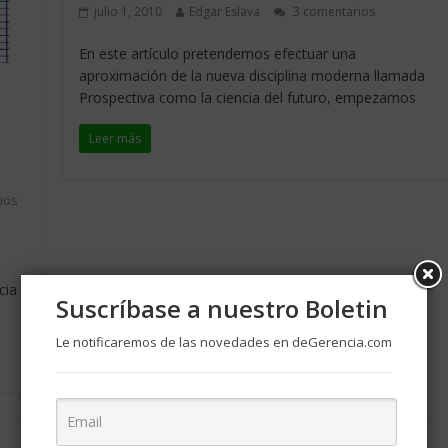
julio 1, 2010
Edgar Eslava
3 comentarios
En este artículo pretendemos efectuar una
aproximación de la nueva disciplina moderna llamada
Prospectiva como la ciencia del futuro, empezamos
Leer más
ios
cia
Suscríbase a nuestro Boletin
Le notificaremos de las novedades en deGerencia.com