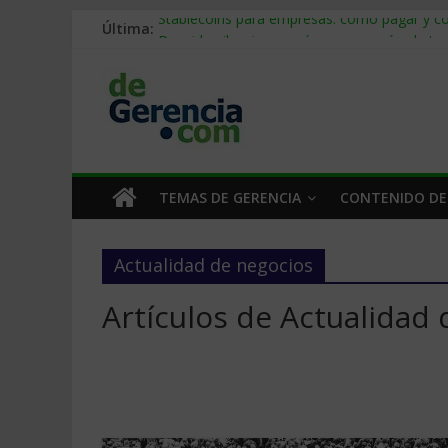
Última:
Stablecoins para empresas: cómo pagar y c
Despido silencioso: qué es y por qué sale ta
IA en selección de personal: cómo auditarla
Trabajo forzoso en la cadena de suministro:
Mercado hispano de EE. UU.: cómo segmenta
TEMAS DE GERENCIA
CONTENIDO DE
Actualidad de negocios
Artículos de Actualidad