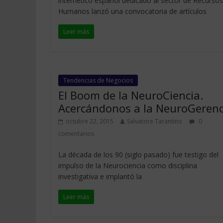
internético español dedicado al sector de Recursos
Humanos lanzó una convocatoria de artículos
Leer más
Tendencias de Negocios
El Boom de la NeuroCiencia.
Acercándonos a la NeuroGerenc
octubre 22, 2015
Salvatore Tarantino
0
comentarios
La década de los 90 (siglo pasado) fue testigo del
impulso de la Neurociencia como disciplina
investigativa e implantó la
Leer más