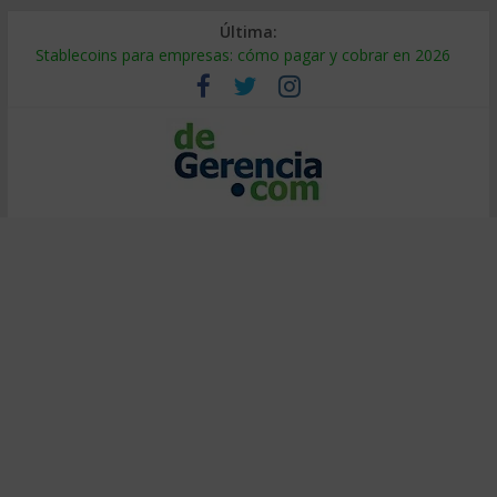
Última:
Stablecoins para empresas: cómo pagar y cobrar en 2026
Despido silencioso: qué es y por qué sale tan caro
IA en selección de personal: cómo auditarla a tiempo
Trabajo forzoso en la cadena de suministro: qué hacer
Mercado hispano de EE. UU.: cómo segmentarlo y venderle