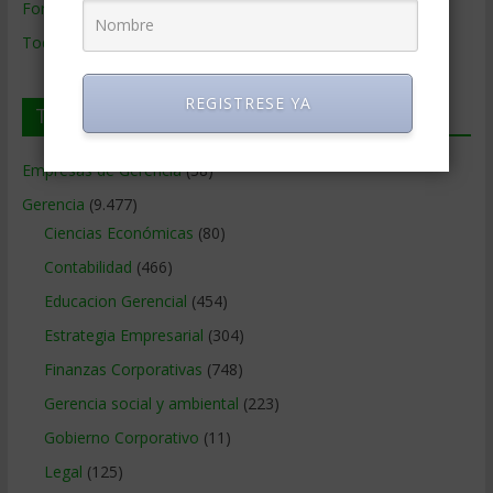
Formación de Gerencia
Todos los Temas
REGISTRESE YA
Temas de Gerencia
Empresas de Gerencia
(38)
Gerencia
(9.477)
Ciencias Económicas
(80)
Contabilidad
(466)
Educacion Gerencial
(454)
Estrategia Empresarial
(304)
Finanzas Corporativas
(748)
Gerencia social y ambiental
(223)
Gobierno Corporativo
(11)
Legal
(125)