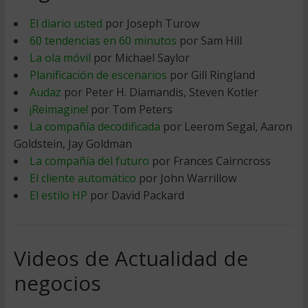
El diario usted
por Joseph Turow
60 tendencias en 60 minutos
por Sam Hill
La ola móvil
por Michael Saylor
Planificación de escenarios
por Gill Ringland
Audaz
por Peter H. Diamandis, Steven Kotler
¡Reimagine!
por Tom Peters
La compañía decodificada
por Leerom Segal, Aaron
Goldstein, Jay Goldman
La compañía del futuro
por Frances Cairncross
El cliente automático
por John Warrillow
El estilo HP
por David Packard
Videos de Actualidad de
negocios