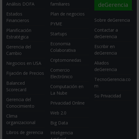
deGerencia
Análisis DOFA
familiares
Estados
Plan de negocios
Sobre deGerencia
Financieros
PYME
Contactar a
Planificación
Startups
deGerencia
Estratégica
Economia
Escribir en
Gerencia del
Colaborativa
deGerencia
Cambio
Criptomonedas
Aliados
Negocios en USA
deGerencia
Comercio
Fijación de Precios
Electrónico
TecnoGerencia.co
Balanced
m
Computación en
Scorecard
La Nube
Su Privacidad
Gerencia del
Privacidad Online
Conocimiento
Web 2.0
Clima
organizacional
Big Data
Libros de gerencia
Inteligencia