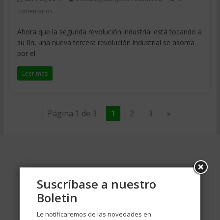
comentarios
Ahora que la segunda revolución industrial está tocando a
su fin, una nueva tercera revolución industrial se asoma
por el
Leer más
Página 1 de 3
1
2
3
»
Suscríbase a nuestro
Boletin
Le notificaremos de las novedades en