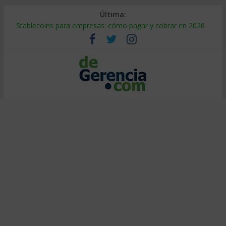
Última:
Stablecoins para empresas: cómo pagar y cobrar en 2026
Despido silencioso: qué es y por qué sale tan caro
IA en selección de personal: cómo auditarla a tiempo
Trabajo forzoso en la cadena de suministro: qué hacer
Mercado hispano de EE. UU.: cómo segmentarlo y venderle