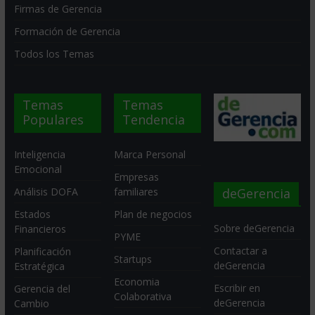
Firmas de Gerencia
Formación de Gerencia
Todos los Temas
Temas
Temas
Populares
Tendencia
Inteligencia
Marca Personal
Emocional
Empresas
deGerencia
Análisis DOFA
familiares
Estados
Plan de negocios
Sobre deGerencia
Financieros
PYME
Contactar a
Planificación
Startups
deGerencia
Estratégica
Economia
Escribir en
Gerencia del
Colaborativa
deGerencia
Cambio