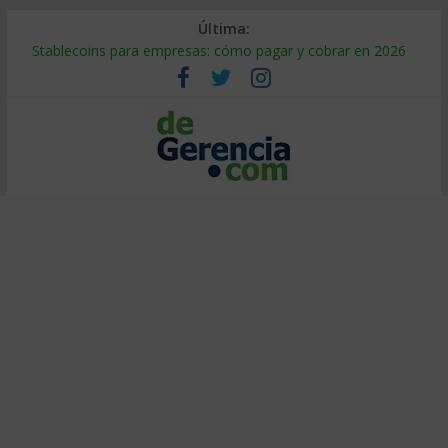
Última:
Stablecoins para empresas: cómo pagar y cobrar en 2026
Despido silencioso: qué es y por qué sale tan caro
IA en selección de personal: cómo auditarla a tiempo
Trabajo forzoso en la cadena de suministro: qué hacer
Mercado hispano de EE. UU.: cómo segmentarlo y venderle