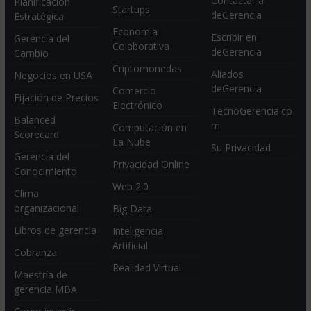
Contactar a
Planificación
Startups
deGerencia
Estratégica
Economia
Escribir en
Gerencia del
Colaborativa
deGerencia
Cambio
Criptomonedas
Aliados
Negocios en USA
deGerencia
Comercio
Fijación de Precios
Electrónico
TecnoGerencia.co
Balanced
m
Computación en
Scorecard
La Nube
Su Privacidad
Gerencia del
Privacidad Online
Conocimiento
Web 2.0
Clima
organizacional
Big Data
Libros de gerencia
Inteligencia
Artificial
Cobranza
Realidad Virtual
Maestría de
gerencia MBA