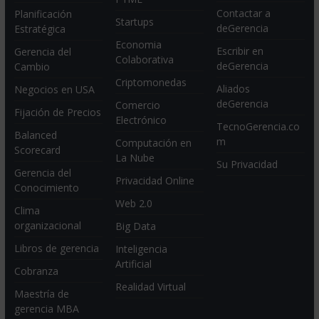
Contactar a
Planificación
Startups
deGerencia
Estratégica
Economia
Escribir en
Gerencia del
Colaborativa
deGerencia
Cambio
Criptomonedas
Aliados
Negocios en USA
deGerencia
Comercio
Fijación de Precios
Electrónico
TecnoGerencia.co
Balanced
m
Computación en
Scorecard
La Nube
Su Privacidad
Gerencia del
Privacidad Online
Conocimiento
Web 2.0
Clima
organizacional
Big Data
Libros de gerencia
Inteligencia
Artificial
Cobranza
Realidad Virtual
Maestría de
gerencia MBA