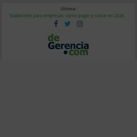
Última:
Stablecoins para empresas: cómo pagar y cobrar en 2026
Despido silencioso: qué es y por qué sale tan caro
IA en selección de personal: cómo auditarla a tiempo
Trabajo forzoso en la cadena de suministro: qué hacer
Mercado hispano de EE. UU.: cómo segmentarlo y venderle