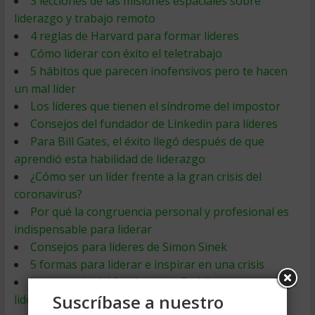
3 lecciones de las misiones espaciales sobre
liderazgo y trabajo remoto
4 reglas de Harvard para formar líderes
Cómo liderar con éxito el teletrabajo
5 hábitos que parecen inofensivos pero te hacen
un mal líder
Los líderes que tienen el síndrome del impostor
Consejos del fundador de Linkedin para líderes
Para Bill Gates, el éxito llegó después de que
aprendió esta habilidad de liderazgo
¿Cómo ser un líder frente a la gran crisis del
coronavirus?
Por qué la congruencia personal y profesional es
indispensable para liderar
Consejos para líderes de Simon Sinek
5 formas para liderar e inspirar en una crisis
La renuncia del fundador de Reddit es una perla de
Suscríbase a nuestro
liderazgo