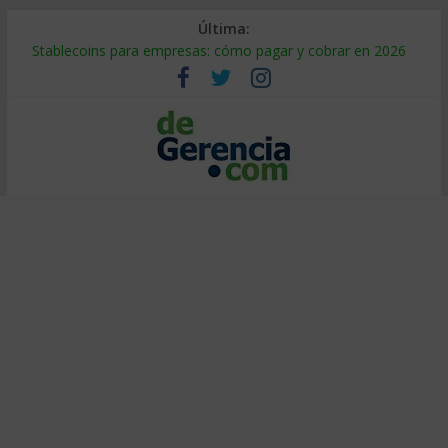
Última:
Stablecoins para empresas: cómo pagar y cobrar en 2026
Despido silencioso: qué es y por qué sale tan caro
IA en selección de personal: cómo auditarla a tiempo
Trabajo forzoso en la cadena de suministro: qué hacer
Mercado hispano de EE. UU.: cómo segmentarlo y venderle