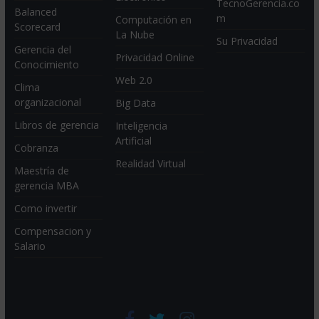
TecnoGerencia.co
Balanced
m
Computación en
Scorecard
La Nube
Su Privacidad
Gerencia del
Privacidad Online
Conocimiento
Web 2.0
Clima
organizacional
Big Data
Libros de gerencia
Inteligencia
Artificial
Cobranza
Realidad Virtual
Maestría de
gerencia MBA
Como invertir
Compensacion y
Salario