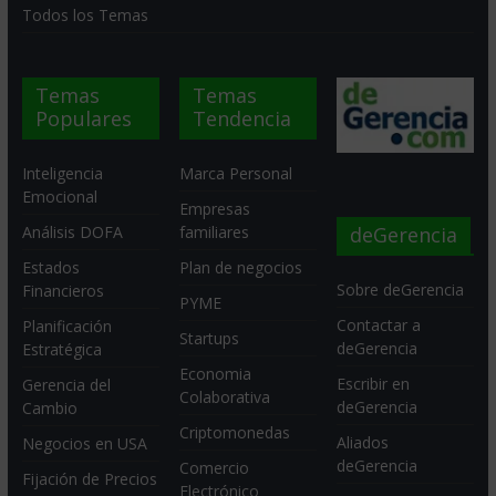
Todos los Temas
Temas
Temas
Populares
Tendencia
Inteligencia
Marca Personal
Emocional
Empresas
deGerencia
Análisis DOFA
familiares
Estados
Plan de negocios
Sobre deGerencia
Financieros
PYME
Contactar a
Planificación
Startups
deGerencia
Estratégica
Economia
Escribir en
Gerencia del
Colaborativa
deGerencia
Cambio
Criptomonedas
Aliados
Negocios en USA
deGerencia
Comercio
Fijación de Precios
Electrónico