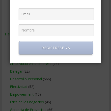
Relaciones con los clientes
(219)
Relaciones publicas
(132)
Tecnologia de Informacion
(665)
Ventas
(242)
Habilidades
(2.843)
Administracion del tiempo
(70)
REGISTRESE YA
Coaching
(101)
Comunicacion en los negocios
(180)
Creatividad en la empresa
(96)
Delegar
(22)
Desarrollo Personal
(566)
Efectividad
(52)
Empowerment
(15)
Etica en los negocios
(46)
Gerencia de Proyectos
(66)