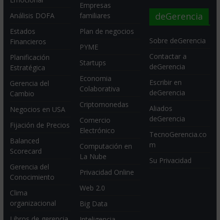
Empresas
deGerencia
Análisis DOFA
familiares
Estados
Plan de negocios
Sobre deGerencia
Financieros
PYME
Contactar a
Planificación
Startups
deGerencia
Estratégica
Economia
Escribir en
Gerencia del
Colaborativa
deGerencia
Cambio
Criptomonedas
Aliados
Negocios en USA
deGerencia
Comercio
Fijación de Precios
Electrónico
TecnoGerencia.co
Balanced
m
Computación en
Scorecard
La Nube
Su Privacidad
Gerencia del
Privacidad Online
Conocimiento
Web 2.0
Clima
organizacional
Big Data
Libros de gerencia
Inteligencia