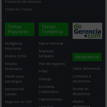
Formación de Gerencia
Todos los Temas
Temas
Temas
Populares
Tendencia
Inteligencia
Marca Personal
Emocional
Empresas
deGerencia
Análisis DOFA
familiares
Estados
Plan de negocios
Sobre deGerencia
Financieros
PYME
Contactar a
Planificación
Startups
deGerencia
Estratégica
Economia
Escribir en
Gerencia del
Colaborativa
deGerencia
Cambio
Criptomonedas
Aliados
Negocios en USA
deGerencia
Comercio