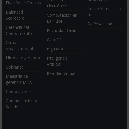
Fijación de Precios
Electrónico
TecnoGerencia.co
Balanced
m
Computación en
Scorecard
La Nube
Su Privacidad
Gerencia del
Privacidad Online
Conocimiento
Web 2.0
Clima
organizacional
Big Data
Libros de gerencia
Inteligencia
Artificial
Cobranza
Realidad Virtual
Maestría de
gerencia MBA
Como invertir
Compensacion y
Salario