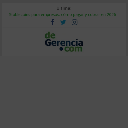
Última:
Stablecoins para empresas: cómo pagar y cobrar en 2026
Despido silencioso: qué es y por qué sale tan caro
IA en selección de personal: cómo auditarla a tiempo
Trabajo forzoso en la cadena de suministro: qué hacer
Mercado hispano de EE. UU.: cómo segmentarlo y venderle