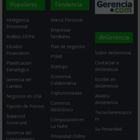
Populares
Tendencia
Inteligencia
Marca Personal
Emocional
Empresas
deGerencia
Análisis DOFA
familiares
Estados
Plan de negocios
Sobre deGerencia
Financieros
PYME
Contactar a
Planificación
Startups
deGerencia
Estratégica
Economia
Escribir en
Gerencia del
Colaborativa
deGerencia
Cambio
Criptomonedas
Aliados
Negocios en USA
deGerencia
Comercio
Fijación de Precios
Electrónico
TecnoGerencia.co
Balanced
m
Computación en
Scorecard
La Nube
Su Privacidad
Gerencia del
Privacidad Online
Conocimiento