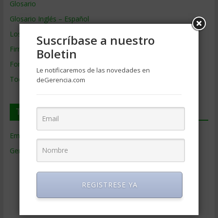
Glosario
Glosario Inglés – Español
Los mejores MBA
Suscríbase a nuestro
Firmas de Gerencia
Boletin
Formación de Gerencia
Le notificaremos de las novedades en
Todos los Temas
deGerencia.com
Temas de Gerencia
Empresas de Gerencia
(38)
Gerencia
(9.481)
Ciencias Económicas
(80)
Contabilidad
(466)
REGISTRESE YA
Educacion Gerencial
(454)
Estrategia Empresarial
(304)