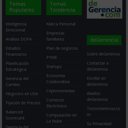
Temas
Temas
Populares
Tendencia
Inteligencia
Marca Personal
Emocional
Empresas
deGerencia
Análisis DOFA
familiares
Estados
Plan de negocios
Sobre deGerencia
Financieros
PYME
Contactar a
Planificación
Startups
deGerencia
Estratégica
Economia
Escribir en
Gerencia del
Colaborativa
deGerencia
Cambio
Criptomonedas
Aliados
Negocios en USA
deGerencia
Comercio
Fijación de Precios
Electrónico
TecnoGerencia.co
Balanced
m
Computación en
Scorecard
La Nube
Su Privacidad
Gerencia del