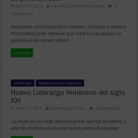
febrero 5, 2013
Loyramar Lourdes Rojas Ayala
0
comentarios
Realizando una búsqueda en Internet, introduje la palabra
Proactividad pude observar que entre los resultados no
aparecía el diccionario online
Leer más
Liderazgo
Mujeres en los negocios
Nuevo Liderazgo femenino del siglo
XXI
enero 11, 2013
Marta Moron Torres
0 comentarios
La mujer en un cargo directivo puede aportar su talento y
además modelos en los que razón y emoción puedan