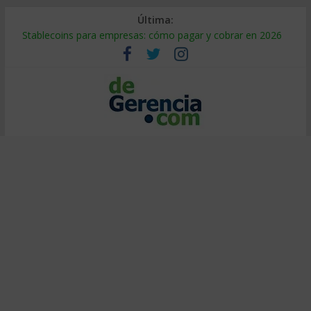
Última:
Stablecoins para empresas: cómo pagar y cobrar en 2026
Despido silencioso: qué es y por qué sale tan caro
IA en selección de personal: cómo auditarla a tiempo
Trabajo forzoso en la cadena de suministro: qué hacer
Mercado hispano de EE. UU.: cómo segmentarlo y venderle