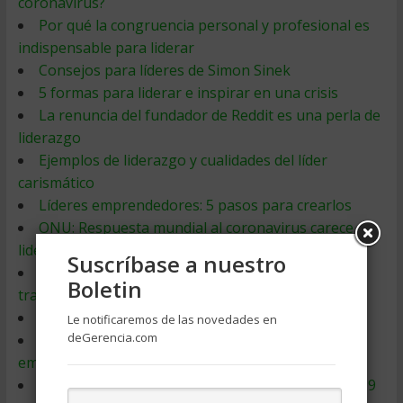
coronavirus?
Por qué la congruencia personal y profesional es
indispensable para liderar
Consejos para líderes de Simon Sinek
5 formas para liderar e inspirar en una crisis
La renuncia del fundador de Reddit es una perla de
liderazgo
Ejemplos de liderazgo y cualidades del líder
carismático
Líderes emprendedores: 5 pasos para crearlos
ONU: Respuesta mundial al coronavirus carece de
liderazgo
Suscríbase a nuestro
El liderazgo emprendedor es más que repartir
Boletin
trabajo
10 consejos para líderes de equipos a distancia
Le notificaremos de las novedades en
deGerencia.com
5 razones por las que necesitamos líderes
emocionalmente inteligentes en tiempos de crisis
Cómo ser un líder resiliente ante el reto COVID-19