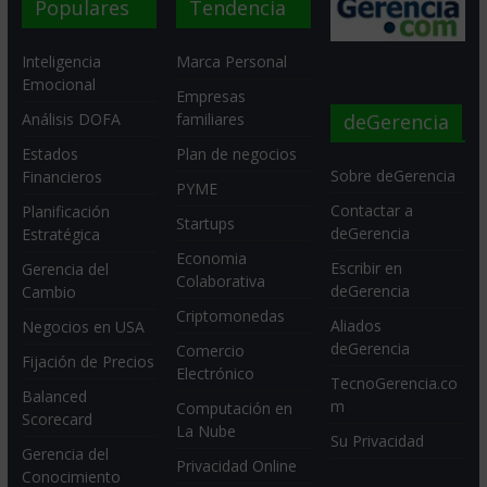
Populares
Tendencia
Inteligencia
Marca Personal
Emocional
Empresas
deGerencia
Análisis DOFA
familiares
Estados
Plan de negocios
Sobre deGerencia
Financieros
PYME
Contactar a
Planificación
Startups
deGerencia
Estratégica
Economia
Escribir en
Gerencia del
Colaborativa
deGerencia
Cambio
Criptomonedas
Aliados
Negocios en USA
deGerencia
Comercio
Fijación de Precios
Electrónico
TecnoGerencia.co
Balanced
m
Computación en
Scorecard
La Nube
Su Privacidad
Gerencia del
Privacidad Online
Conocimiento