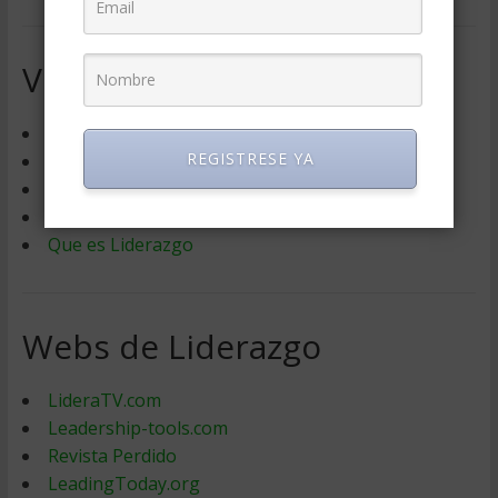
Videos de Liderazgo
Liderazgo en la Empresa Familiar
REGISTRESE YA
El trabajo en equipo y los gansos
El poder de la actitud: reflexion
Experimento sobre estilos de liderazgo
Que es Liderazgo
Webs de Liderazgo
LideraTV.com
Leadership-tools.com
Revista Perdido
LeadingToday.org