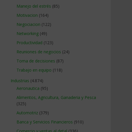
Manejo del estrés
(85)
Motivacion
(164)
Negociacion
(122)
Networking
(49)
Productividad
(123)
Reuniones de negocios
(24)
Toma de decisiones
(87)
Trabajo en equipo
(118)
Industrias
(4.874)
Aeronautica
(95)
Alimentos, Agricultura, Ganaderia y Pesca
(325)
Automotriz
(379)
Banca y Servicios Financieros
(910)
Comercio y ventas al detal
(336)