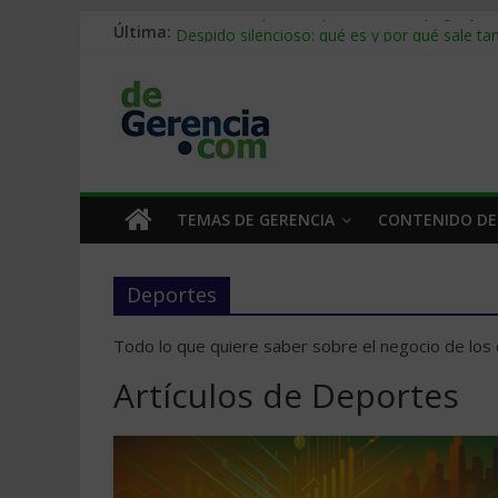
Última:
Stablecoins para empresas: cómo pagar y c
Despido silencioso: qué es y por qué sale ta
IA en selección de personal: cómo auditarla
Trabajo forzoso en la cadena de suministro:
Mercado hispano de EE. UU.: cómo segmenta
TEMAS DE GERENCIA
CONTENIDO DE
Deportes
Todo lo que quiere saber sobre el negocio de los
Artículos de Deportes