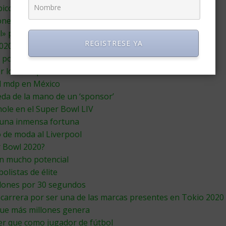
picos
ones’
l» para mitigar impacto del virus
REGISTRESE YA
2020
a posponer los Juegos Olímpicos
 los Olímpicos hasta fin de año
il mdp en México
eda de la mano de un ‘sponsor’
ole en el Super Bowl LIV
 una inmensa fortuna
o de moda al Liverpool
r Bowl 2020?
on mucho potencial
listas de élite
illones por 30 segundos
 carrera por ser una de las marcas presentes en Tokio 2020
 que más millones genera
er que como jugador de fútbol