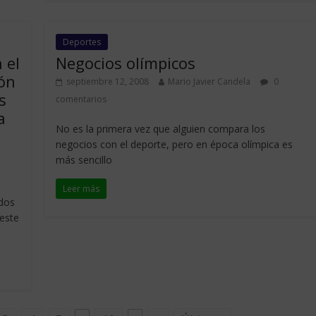
Deportes
 el
Negocios olímpicos
ón
septiembre 12, 2008
Mario Javier Candela
0
s
comentarios
a
No es la primera vez que alguien compara los
negocios con el deporte, pero en época olímpica es
más sencillo
Leer más
dos
este