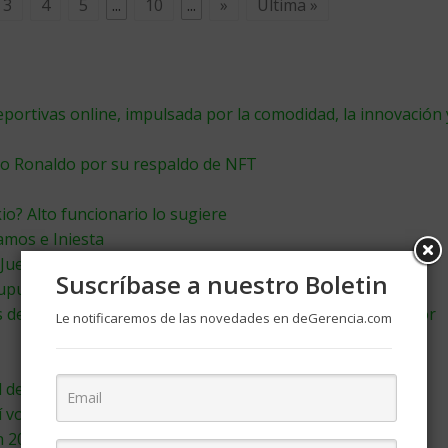
3
4
5
...
10
...
»
Última »
eportivas online, impulsada por la comodidad, la innovación 
no Ronaldo por su respaldo de NFT
io? Alto funcionario lo sugiere
Ramos e Iniesta
 Juegos Olímpicos
Suscríbase a nuestro Boletin
supuestos de Juegos Olímpicos
 del fútbol han perdidos 751 millones de euros de su valor
Le notificaremos de las novedades en deGerencia.com
 deportista multimillonario más rico de la historia?
í volverá el futbol en Alemania
n 2021 serán anunlados si continúa la pandemia