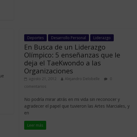
Deportes
Desarrollo Personal
Liderazgo
En Busca de un Liderazgo
Olímpico: 5 enseñanzas que le
deja el TaeKwondo a las
Organizaciones
ue
agosto 21, 2012
Alejandro Delobelle
0
comentarios
No podría mirar atrás en mi vida sin reconocer y
agradecer el papel que tuvieron las Artes Marciales, y
en
Leer más