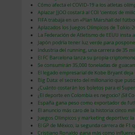
Cómo afecta el COVID-19 a los atletas olím
Aplazar JJOO costará al COI ‘cientos de mill
FIFA trabaja en un «Plan Marshall del fútbo
Aplazados los Juegos Olímpicos de Tokio-
La Federación de Atletismo de EEUU insta 
Japón podría tener luz verde para posponer
Industria del running, una carrera de 35 m
El FC Barcelona lanza su propia criptomon
Se consumirán 35,000 toneladas de guacam
El legado empresarial de Kobe Bryant deja
Big Data: el secreto del millonario que pus
¿Cuánto costarán los boletos para el Supe
¿El deporte en Colombia es negocio? ¡Si! C
España gana peso como exportador de futbo
El anuncio más caro de la historia: cinco m
Juegos Olímpicos y marketing deportivo: la
El GP de México, la segunda carrera de F1
Cristiano Ronaldo gana más como influenc