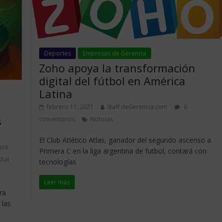
Deportes
Empresas de Gerencia
Zoho apoya la transformación
digital del fútbol en América
Latina
febrero 11, 2021
Staff deGerencia.com
0
s
comentarios
Noticias
El Club Atlético Atlas, ganador del segundo ascenso a
ios
Primera C en la liga argentina de futbol, contará con
ial
tecnologías
Leer más
ra
 las