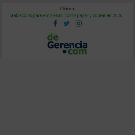
Última:
Stablecoins para empresas: cómo pagar y cobrar en 2026
Despido silencioso: qué es y por qué sale tan caro
IA en selección de personal: cómo auditarla a tiempo
Trabajo forzoso en la cadena de suministro: qué hacer
Mercado hispano de EE. UU.: cómo segmentarlo y venderle