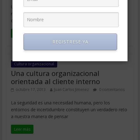
Una de las frases más recurrentes en las conferencias y
reuniones empresariales tiene que ver con el cambio
organizacional, se
Leer más
REGISTRESE YA
Cultura organizacional
Una cultura organizacional
orientada al cliente interno
octubre 17, 2013
Juan Carlos Jimenez
0 comentarios
La seguridad es una necesidad humana, pero los
entornos de incertidumbre constituyen un verdadero reto
a nuestra manera de pensar
Leer más