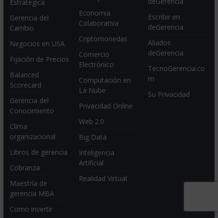
deGerencia
Estratégica
Economia
Escribir en
Gerencia del
Colaborativa
deGerencia
Cambio
Criptomonedas
Aliados
Negocios en USA
deGerencia
Comercio
Fijación de Precios
Electrónico
TecnoGerencia.co
Balanced
m
Computación en
Scorecard
La Nube
Su Privacidad
Gerencia del
Privacidad Online
Conocimiento
Web 2.0
Clima
organizacional
Big Data
Libros de gerencia
Inteligencia
Artificial
Cobranza
Realidad Virtual
Maestría de
gerencia MBA
Como invertir