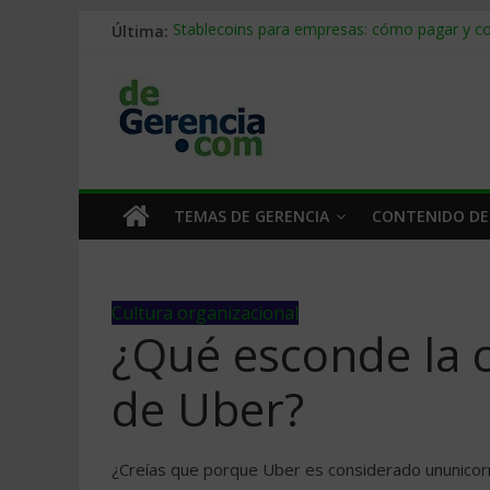
Última:
Stablecoins para empresas: cómo pagar y c
Despido silencioso: qué es y por qué sale ta
IA en selección de personal: cómo auditarla
Trabajo forzoso en la cadena de suministro:
Mercado hispano de EE. UU.: cómo segmenta
TEMAS DE GERENCIA
CONTENIDO DE
Cultura organizacional
¿Qué esconde la c
de Uber?
¿Creías que porque Uber es considerado ununicorni