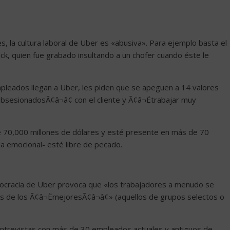
 la cultura laboral de Uber es «abusiva». Para ejemplo basta el
ck, quien fue grabado insultando a un chofer cuando éste le
empleados llegan a Uber, les piden que se apeguen a 14 valores
obsesionadosÃ¢â¬â¢ con el cliente y Ã¢â¬Ëtrabajar muy
e 70,000 millones de dólares y esté presente en más de 70
-la emocional- esté libre de pecado.
tocracia de Uber provoca que «los trabajadores a menudo se
es de los Ã¢â¬ËmejoresÃ¢â¬â¢» (aquellos de grupos selectos o
 entrevistas con más de 30 empleados actuales y antiguos de