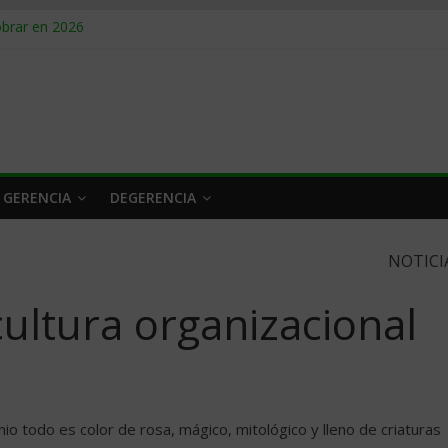
obrar en 2026
n caro
 a tiempo
 qué hacer
rlo y venderle
 GERENCIA
DEGERENCIA
NOTICI
ultura organizacional
o todo es color de rosa, mágico, mitológico y lleno de criaturas