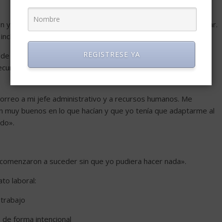
n y capacidades gerenciales que nunca había podido demostrar.
 incluso aprendí portugués».
REGISTRESE YA
de empleados con «una relación sexual y afectiva que iba en
cursos humanos» no asistieron a una junta que tenían
orreo a mi jefe administrativo y a recursos humanos. Me
 muy buenos en lo que hacían y que yo tenía que adaptarme al
ndo».
s comenzaron a suceder sin que yo pudiera hacer nada».
to laboral:
 trabajo
 de forma intencional