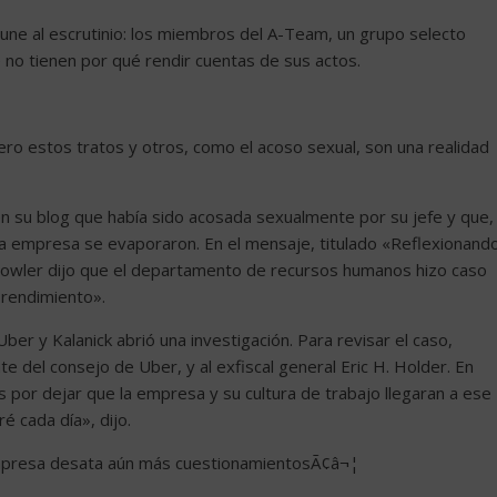
mune al escrutinio: los miembros del A-Team, un grupo selecto
 no tienen por qué rendir cuentas de sus actos.
ero estos tratos y otros, como el acoso sexual, son una realidad
 su blog que había sido acosada sexualmente por su jefe y que,
 la empresa se evaporaron. En el mensaje, titulado «Reflexionand
owler dijo que el departamento de recursos humanos hizo caso
 rendimiento».
ber y Kalanick abrió una investigación. Para revisar el caso,
e del consejo de Uber, y al exfiscal general Eric H. Holder. En
s por dejar que la empresa y su cultura de trabajo llegaran a ese
 cada día», dijo.
empresa desata aún más cuestionamientosÃ¢â¬¦