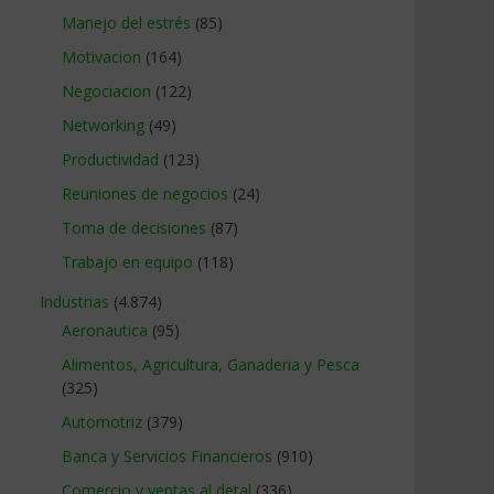
Manejo del estrés
(85)
Motivacion
(164)
Negociacion
(122)
Networking
(49)
Productividad
(123)
Reuniones de negocios
(24)
Toma de decisiones
(87)
Trabajo en equipo
(118)
Industrias
(4.874)
Aeronautica
(95)
Alimentos, Agricultura, Ganaderia y Pesca
(325)
Automotriz
(379)
Banca y Servicios Financieros
(910)
Comercio y ventas al detal
(336)