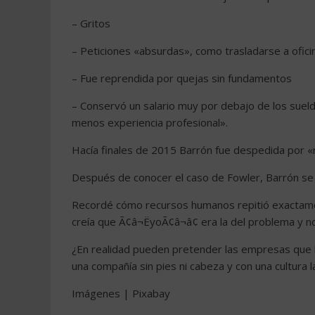
– Gritos
– Peticiones «absurdas», como trasladarse a ofici
– Fue reprendida por quejas sin fundamentos
– Conservó un salario muy por debajo de los sue
menos experiencia profesional».
Hacía finales de 2015 Barrón fue despedida por «
Después de conocer el caso de Fowler, Barrón s
Recordé cómo recursos humanos repitió exactame
creía que Ã¢â¬ËyoÃ¢â¬â¢ era la del problema y n
¿En realidad pueden pretender las empresas que l
una compañía sin pies ni cabeza y con una cultura 
Imágenes | Pixabay