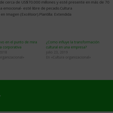
de cerca de US$70.000 millones y esté presente en más de 70
-la emocional- esté libre de pecado.Cultura
n Imagen (Excélsior).Plantilla: Extendida
vo en el punto de mira
¿Como influye la transformación
ra corporativa
cultural en una empresa?
 2018
julio 23, 2019
organizacional»
En «Cultura organizacional»
7