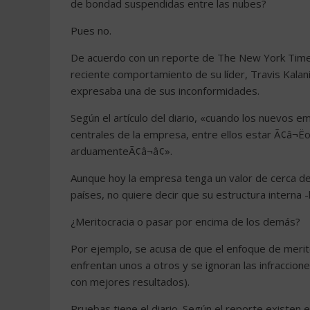
de bondad suspendidas entre las nubes?
Pues no.
De acuerdo con un reporte de The New York Times,
reciente comportamiento de su líder, Travis Kalani
expresaba una de sus inconformidades.
Según el artículo del diario, «cuando los nuevos 
centrales de la empresa, entre ellos estar Ã¢â¬Ë
arduamenteÃ¢â¬â¢».
Aunque hoy la empresa tenga un valor de cerca d
países, no quiere decir que su estructura interna 
¿Meritocracia o pasar por encima de los demás?
Por ejemplo, se acusa de que el enfoque de meri
enfrentan unos a otros y se ignoran las infraccion
con mejores resultados).
Pruebas tiene el diario. Según el reporte existen