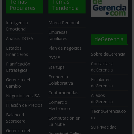
Temas
Temas
Populares
Tendencia
Inteligencia
Marca Personal
Emocional
Empresas
deGerencia
Análisis DOFA
familiares
Estados
Plan de negocios
Sobre deGerencia
Financieros
PYME
Contactar a
Planificación
Startups
deGerencia
Estratégica
Economia
Escribir en
Gerencia del
Colaborativa
deGerencia
Cambio
Criptomonedas
Aliados
Negocios en USA
deGerencia
Comercio
Fijación de Precios
Electrónico
TecnoGerencia.co
Balanced
m
Computación en
Scorecard
La Nube
Su Privacidad
Gerencia del
Privacidad Online