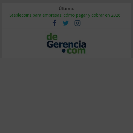
Última:
Stablecoins para empresas: cómo pagar y cobrar en 2026
Despido silencioso: qué es y por qué sale tan caro
IA en selección de personal: cómo auditarla a tiempo
Trabajo forzoso en la cadena de suministro: qué hacer
Mercado hispano de EE. UU.: cómo segmentarlo y venderle