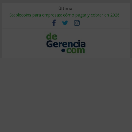
Última:
Stablecoins para empresas: cómo pagar y cobrar en 2026
Despido silencioso: qué es y por qué sale tan caro
IA en selección de personal: cómo auditarla a tiempo
Trabajo forzoso en la cadena de suministro: qué hacer
Mercado hispano de EE. UU.: cómo segmentarlo y venderle