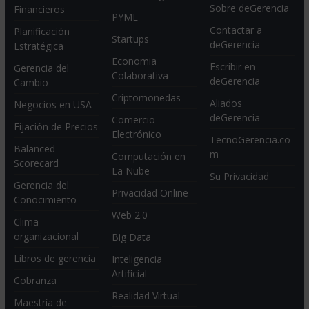
Sobre deGerencia
Financieros
PYME
Contactar a
Planificación
Startups
deGerencia
Estratégica
Economia
Escribir en
Gerencia del
Colaborativa
deGerencia
Cambio
Criptomonedas
Aliados
Negocios en USA
deGerencia
Comercio
Fijación de Precios
Electrónico
TecnoGerencia.co
Balanced
m
Computación en
Scorecard
La Nube
Su Privacidad
Gerencia del
Privacidad Online
Conocimiento
Web 2.0
Clima
organizacional
Big Data
Libros de gerencia
Inteligencia
Artificial
Cobranza
Realidad Virtual
Maestría de