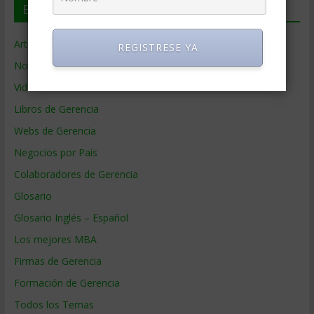
En deGerencia.com
Artículos de Gerencia
REGISTRESE YA
Noticias de Gerencia
Videos de Gerencia
Libros de Gerencia
Webs de Gerencia
Negocios por País
Colaboradores de Gerencia
Glosario
Glosario Inglés – Español
Los mejores MBA
Firmas de Gerencia
Formación de Gerencia
Todos los Temas