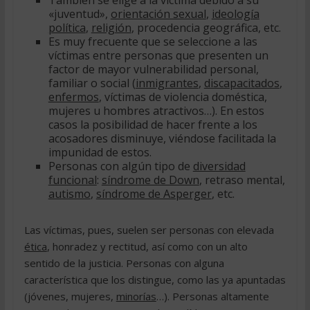
También se elige a la víctima debido a su
«juventud»,
orientación sexual
,
ideología
política
,
religión
, procedencia geográfica, etc.
Es muy frecuente que se seleccione a las
víctimas entre personas que presenten un
factor de mayor vulnerabilidad personal,
familiar o social (
inmigrantes
,
discapacitados
,
enfermos
, víctimas de violencia doméstica,
mujeres u hombres atractivos…). En estos
casos la posibilidad de hacer frente a los
acosadores disminuye, viéndose facilitada la
impunidad de estos.
Personas con algún tipo de
diversidad
funcional
:
síndrome de Down
, retraso mental,
autismo
,
síndrome de Asperger
, etc.
Las víctimas, pues, suelen ser personas con elevada
ética
, honradez y rectitud, así como con un alto
sentido de la justicia. Personas con alguna
característica que los distingue, como las ya apuntadas
(jóvenes, mujeres,
minorías
…). Personas altamente