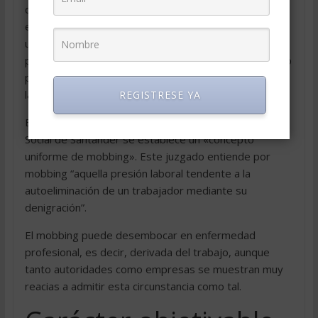
que la víctima, debido precisamente a la tensión o
estrés a que vive sometida, acabe «explotando» y, en
un arranque de ira, traicionándose a sí misma, bien de
palabra o acto, con lo que ya se ha logrado el pretexto
para el castigo o la expulsión, y así el acosador puede
lavarse las manos.
REGISTRESE YA
En este sentido, en una sentencia del Juzgado de lo
Social de Santander se establece un «concepto
uniforme de mobbing». Este juzgado entiende por
mobbing “aquella presión laboral tendente a la
autoeliminación de un trabajador mediante su
denigración”.
El mobbing puede desembocar en enfermedad
profesional, es decir, derivada del trabajo, aunque
tanto autoridades como empresas se muestran muy
reacias a admitir esta circunstancia como tal.