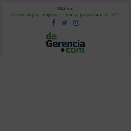
Última:
Stablecoins para empresas: cómo pagar y cobrar en 2026
Despido silencioso: qué es y por qué sale tan caro
IA en selección de personal: cómo auditarla a tiempo
Trabajo forzoso en la cadena de suministro: qué hacer
Mercado hispano de EE. UU.: cómo segmentarlo y venderle