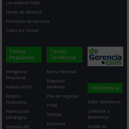
Los mejores MBA
Firmas de Gerencia
Formación de Gerencia
Todos los Temas
Temas
Temas
Populares
Tendencia
Inteligencia
Marca Personal
Emocional
Empresas
deGerencia
Análisis DOFA
familiares
Estados
Plan de negocios
Sobre deGerencia
Financieros
PYME
Contactar a
Planificación
Startups
deGerencia
Estratégica
Economia
Escribir en
Gerencia del