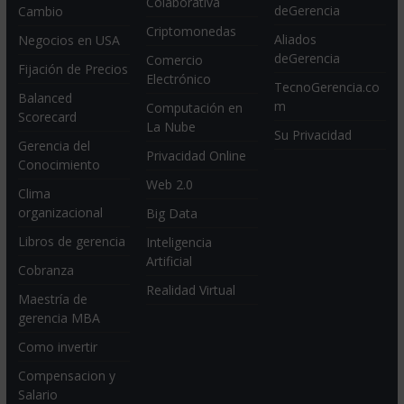
Colaborativa
deGerencia
Cambio
Criptomonedas
Aliados
Negocios en USA
deGerencia
Comercio
Fijación de Precios
Electrónico
TecnoGerencia.co
Balanced
m
Computación en
Scorecard
La Nube
Su Privacidad
Gerencia del
Privacidad Online
Conocimiento
Web 2.0
Clima
organizacional
Big Data
Libros de gerencia
Inteligencia
Artificial
Cobranza
Realidad Virtual
Maestría de
gerencia MBA
Como invertir
Compensacion y
Salario