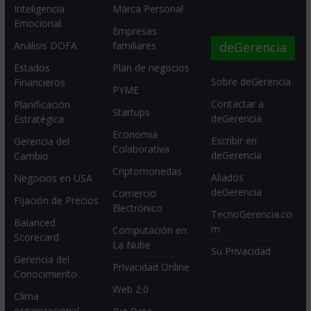
Inteligencia
Marca Personal
Emocional
Empresas
deGerencia
Análisis DOFA
familiares
Estados
Plan de negocios
Sobre deGerencia
Financieros
PYME
Contactar a
Planificación
Startups
deGerencia
Estratégica
Economia
Escribir en
Gerencia del
Colaborativa
deGerencia
Cambio
Criptomonedas
Aliados
Negocios en USA
deGerencia
Comercio
Fijación de Precios
Electrónico
TecnoGerencia.co
Balanced
m
Computación en
Scorecard
La Nube
Su Privacidad
Gerencia del
Privacidad Online
Conocimiento
Web 2.0
Clima
organizacional