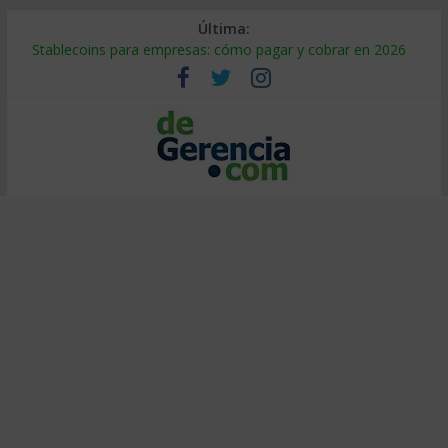
Última:
Stablecoins para empresas: cómo pagar y cobrar en 2026
Despido silencioso: qué es y por qué sale tan caro
IA en selección de personal: cómo auditarla a tiempo
Trabajo forzoso en la cadena de suministro: qué hacer
Mercado hispano de EE. UU.: cómo segmentarlo y venderle