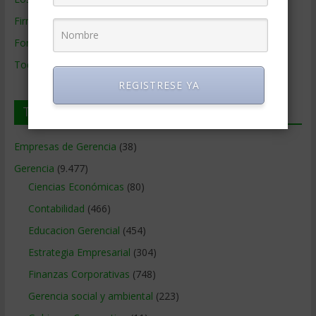
Firmas de Gerencia
Formación de Gerencia
Todos los Temas
REGISTRESE YA
Temas de Gerencia
Empresas de Gerencia
(38)
Gerencia
(9.477)
Ciencias Económicas
(80)
Contabilidad
(466)
Educacion Gerencial
(454)
Estrategia Empresarial
(304)
Finanzas Corporativas
(748)
Gerencia social y ambiental
(223)