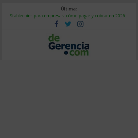
Última:
Stablecoins para empresas: cómo pagar y cobrar en 2026
Despido silencioso: qué es y por qué sale tan caro
IA en selección de personal: cómo auditarla a tiempo
Trabajo forzoso en la cadena de suministro: qué hacer
Mercado hispano de EE. UU.: cómo segmentarlo y venderle