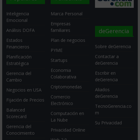
Inteligencia
Marca Personal
Emocional
Empresas
deGerencia
Análisis DOFA
familiares
Estados
Plan de negocios
Sobre deGerencia
Financieros
PYME
Contactar a
Planificación
Startups
deGerencia
Estratégica
Economia
Escribir en
Gerencia del
Colaborativa
deGerencia
Cambio
Criptomonedas
Aliados
Negocios en USA
deGerencia
Comercio
Fijación de Precios
Electrónico
TecnoGerencia.co
Balanced
m
Computación en
Scorecard
La Nube
Su Privacidad
Gerencia del
Privacidad Online
Conocimiento
Web 2.0