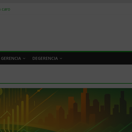
obrar en 2026
n caro
 a tiempo
 qué hacer
rlo y venderle
 GERENCIA
DEGERENCIA