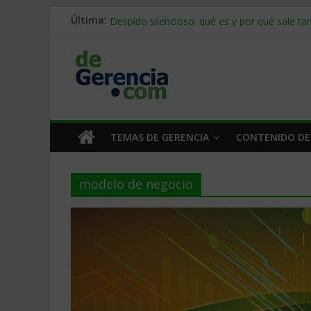
Última:
Stablecoins para empresas: cómo pagar y c
Despido silencioso: qué es y por qué sale ta
IA en selección de personal: cómo auditarla
Trabajo forzoso en la cadena de suministro:
Mercado hispano de EE. UU.: cómo segmenta
TEMAS DE GERENCIA
CONTENIDO DE
modelo de negocio