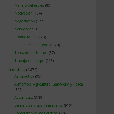
Manejo del estrés
(85)
Motivacion
(164)
Negociacion
(122)
Networking
(49)
Productividad
(123)
Reuniones de negocios
(24)
Toma de decisiones
(87)
Trabajo en equipo
(118)
Industrias
(4.874)
Aeronautica
(95)
Alimentos, Agricultura, Ganaderia y Pesca
(325)
Automotriz
(379)
Banca y Servicios Financieros
(910)
Comercio y ventas al detal
(336)