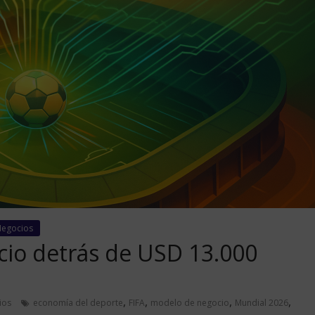
Negocios
cio detrás de USD 13.000
,
,
,
,
ios
economía del deporte
FIFA
modelo de negocio
Mundial 2026