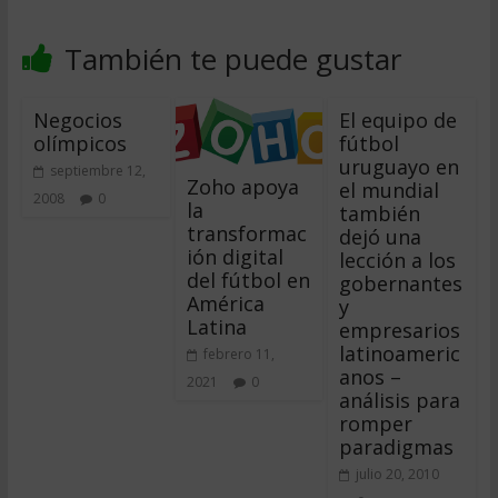
También te puede gustar
Negocios
El equipo de
olímpicos
fútbol
uruguayo en
septiembre 12,
Zoho apoya
el mundial
2008
0
la
también
transformac
dejó una
ión digital
lección a los
del fútbol en
gobernantes
América
y
Latina
empresarios
latinoameric
febrero 11,
anos –
2021
0
análisis para
romper
paradigmas
julio 20, 2010