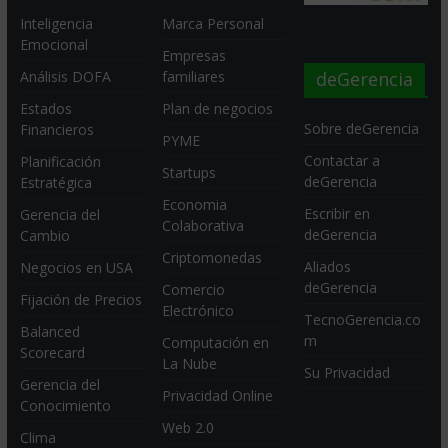
Inteligencia
Marca Personal
Emocional
Empresas
deGerencia
Análisis DOFA
familiares
Estados
Plan de negocios
Sobre deGerencia
Financieros
PYME
Contactar a
Planificación
Startups
deGerencia
Estratégica
Economia
Escribir en
Gerencia del
Colaborativa
deGerencia
Cambio
Criptomonedas
Aliados
Negocios en USA
deGerencia
Comercio
Fijación de Precios
Electrónico
TecnoGerencia.co
Balanced
m
Computación en
Scorecard
La Nube
Su Privacidad
Gerencia del
Privacidad Online
Conocimiento
Web 2.0
Clima