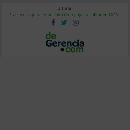
Última:
Stablecoins para empresas: cómo pagar y cobrar en 2026
Despido silencioso: qué es y por qué sale tan caro
IA en selección de personal: cómo auditarla a tiempo
Trabajo forzoso en la cadena de suministro: qué hacer
Mercado hispano de EE. UU.: cómo segmentarlo y venderle