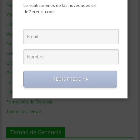
Noticias de Gerencia
Le notificaremos de las novedades en
deGerencia.com
Videos de Gerencia
Libros de Gerencia
Webs de Gerencia
Negocios por País
Colaboradores de Gerencia
Glosario
Glosario Inglés – Español
REGISTRESE YA
Los mejores MBA
Firmas de Gerencia
Formación de Gerencia
Todos los Temas
Temas de Gerencia