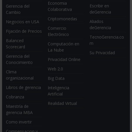
Economia
Escribir en
Gerencia del
Colaborativa
deGerencia
Cambio
Criptomonedas
Aliados
Negocios en USA
deGerencia
Comercio
Fijación de Precios
Electrónico
TecnoGerencia.co
Balanced
m
Computación en
Scorecard
La Nube
Su Privacidad
Gerencia del
Privacidad Online
Conocimiento
Web 2.0
Clima
organizacional
Big Data
Libros de gerencia
Inteligencia
Artificial
Cobranza
Realidad Virtual
Maestría de
gerencia MBA
Como invertir
Compensacion y