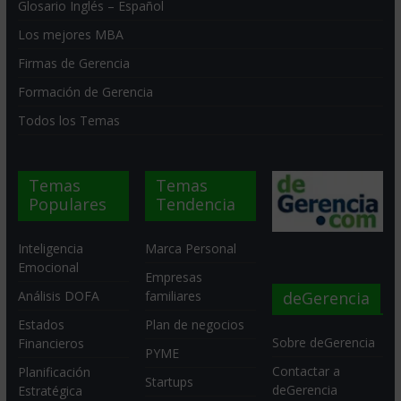
Glosario Inglés – Español
Los mejores MBA
Firmas de Gerencia
Formación de Gerencia
Todos los Temas
Temas
Temas
Populares
Tendencia
Inteligencia
Marca Personal
Emocional
Empresas
deGerencia
Análisis DOFA
familiares
Estados
Plan de negocios
Sobre deGerencia
Financieros
PYME
Contactar a
Planificación
Startups
deGerencia
Estratégica