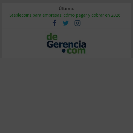
Última:
Stablecoins para empresas: cómo pagar y cobrar en 2026
Despido silencioso: qué es y por qué sale tan caro
IA en selección de personal: cómo auditarla a tiempo
Trabajo forzoso en la cadena de suministro: qué hacer
Mercado hispano de EE. UU.: cómo segmentarlo y venderle