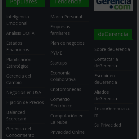
Populares
Tendencia
Inteligencia
Marca Personal
Emocional
Empresas
deGerencia
Análisis DOFA
familiares
Estados
Plan de negocios
Sobre deGerencia
Financieros
PYME
Contactar a
Planificación
Startups
deGerencia
Estratégica
Economia
Escribir en
Gerencia del
Colaborativa
deGerencia
Cambio
Criptomonedas
Aliados
Negocios en USA
deGerencia
Comercio
Fijación de Precios
Electrónico
TecnoGerencia.co
Balanced
m
Computación en
Scorecard
La Nube
Su Privacidad
Gerencia del
Privacidad Online
Conocimiento