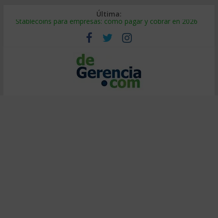
Última:
Stablecoins para empresas: cómo pagar y cobrar en 2026
Despido silencioso: qué es y por qué sale tan caro
IA en selección de personal: cómo auditarla a tiempo
Trabajo forzoso en la cadena de suministro: qué hacer
Mercado hispano de EE. UU.: cómo segmentarlo y venderle