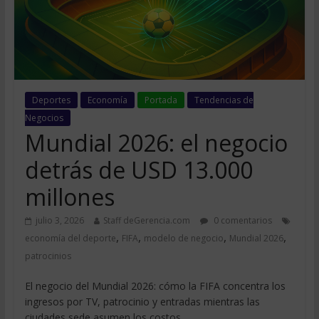
Deportes
Economía
Portada
Tendencias de
Negocios
Mundial 2026: el negocio
detrás de USD 13.000
millones
julio 3, 2026
Staff deGerencia.com
0 comentarios
,
,
,
,
economía del deporte
FIFA
modelo de negocio
Mundial 2026
patrocinios
El negocio del Mundial 2026: cómo la FIFA concentra los
ingresos por TV, patrocinio y entradas mientras las
ciudades sede asumen los costos.