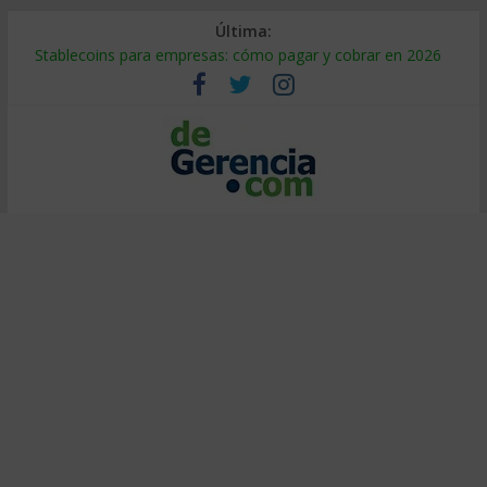
Última:
Stablecoins para empresas: cómo pagar y cobrar en 2026
Despido silencioso: qué es y por qué sale tan caro
IA en selección de personal: cómo auditarla a tiempo
Trabajo forzoso en la cadena de suministro: qué hacer
Mercado hispano de EE. UU.: cómo segmentarlo y venderle