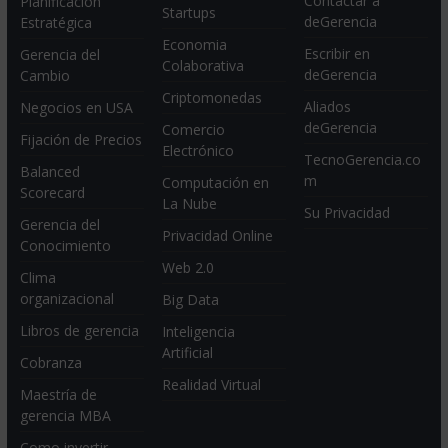
Contactar a
Planificación
Startups
deGerencia
Estratégica
Economia
Escribir en
Gerencia del
Colaborativa
deGerencia
Cambio
Criptomonedas
Aliados
Negocios en USA
deGerencia
Comercio
Fijación de Precios
Electrónico
TecnoGerencia.co
Balanced
m
Computación en
Scorecard
La Nube
Su Privacidad
Gerencia del
Privacidad Online
Conocimiento
Web 2.0
Clima
organizacional
Big Data
Libros de gerencia
Inteligencia
Artificial
Cobranza
Realidad Virtual
Maestría de
gerencia MBA
Como invertir