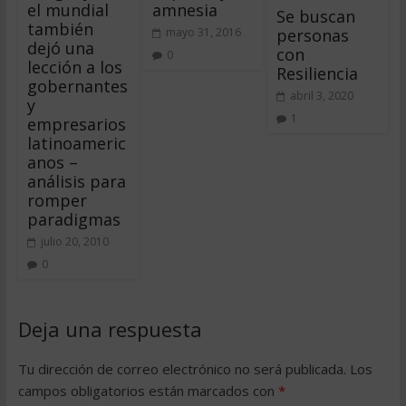
el mundial
amnesia
Se buscan
también
personas
mayo 31, 2016
dejó una
con
0
lección a los
Resiliencia
gobernantes
abril 3, 2020
y
1
empresarios
latinoameric
anos –
análisis para
romper
paradigmas
julio 20, 2010
0
Deja una respuesta
Tu dirección de correo electrónico no será publicada.
Los
campos obligatorios están marcados con
*