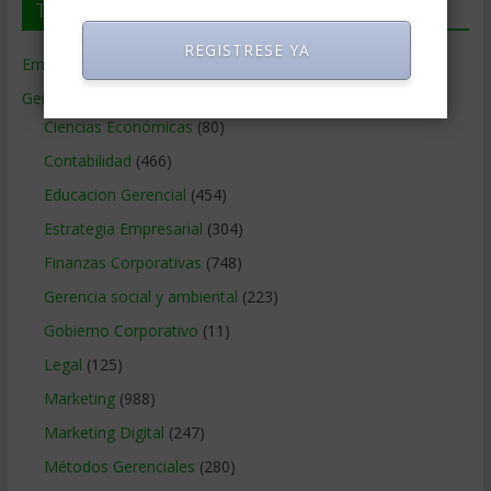
Temas de Gerencia
REGISTRESE YA
Empresas de Gerencia
(38)
Gerencia
(9.477)
Ciencias Económicas
(80)
Contabilidad
(466)
Educacion Gerencial
(454)
Estrategia Empresarial
(304)
Finanzas Corporativas
(748)
Gerencia social y ambiental
(223)
Gobierno Corporativo
(11)
Legal
(125)
Marketing
(988)
Marketing Digital
(247)
Métodos Gerenciales
(280)