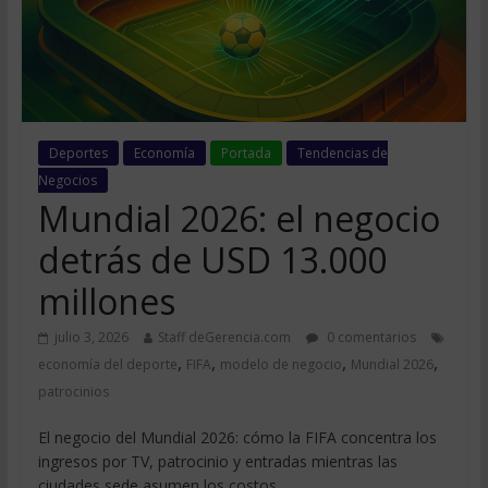
Deportes
Economía
Portada
Tendencias de
Negocios
Mundial 2026: el negocio
detrás de USD 13.000
millones
julio 3, 2026
Staff deGerencia.com
0 comentarios
,
,
,
,
economía del deporte
FIFA
modelo de negocio
Mundial 2026
patrocinios
El negocio del Mundial 2026: cómo la FIFA concentra los
ingresos por TV, patrocinio y entradas mientras las
ciudades sede asumen los costos.