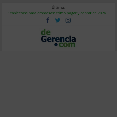
Última:
Stablecoins para empresas: cómo pagar y cobrar en 2026
Despido silencioso: qué es y por qué sale tan caro
IA en selección de personal: cómo auditarla a tiempo
Trabajo forzoso en la cadena de suministro: qué hacer
Mercado hispano de EE. UU.: cómo segmentarlo y venderle