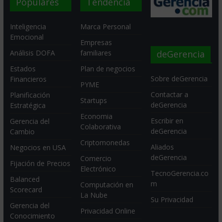
Populares
Tendencia
Inteligencia
Marca Personal
Emocional
Empresas
deGerencia
Análisis DOFA
familiares
Estados
Plan de negocios
Sobre deGerencia
Financieros
PYME
Contactar a
Planificación
Startups
deGerencia
Estratégica
Economia
Escribir en
Gerencia del
Colaborativa
deGerencia
Cambio
Criptomonedas
Aliados
Negocios en USA
deGerencia
Comercio
Fijación de Precios
Electrónico
TecnoGerencia.co
Balanced
m
Computación en
Scorecard
La Nube
Su Privacidad
Gerencia del
Privacidad Online
Conocimiento