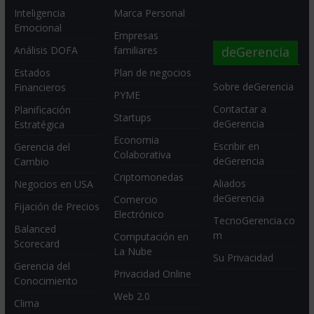
Inteligencia
Marca Personal
Emocional
Empresas
deGerencia
Análisis DOFA
familiares
Estados
Plan de negocios
Sobre deGerencia
Financieros
PYME
Contactar a
Planificación
Startups
deGerencia
Estratégica
Economia
Escribir en
Gerencia del
Colaborativa
deGerencia
Cambio
Criptomonedas
Aliados
Negocios en USA
deGerencia
Comercio
Fijación de Precios
Electrónico
TecnoGerencia.co
Balanced
m
Computación en
Scorecard
La Nube
Su Privacidad
Gerencia del
Privacidad Online
Conocimiento
Web 2.0
Clima