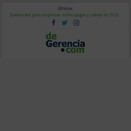
Última:
Stablecoins para empresas: cómo pagar y cobrar en 2026
Despido silencioso: qué es y por qué sale tan caro
IA en selección de personal: cómo auditarla a tiempo
Trabajo forzoso en la cadena de suministro: qué hacer
Mercado hispano de EE. UU.: cómo segmentarlo y venderle