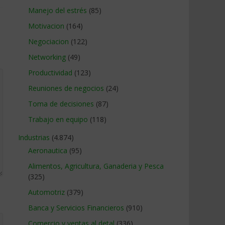
Manejo del estrés
(85)
Motivacion
(164)
Negociacion
(122)
Networking
(49)
Productividad
(123)
Reuniones de negocios
(24)
Toma de decisiones
(87)
Trabajo en equipo
(118)
Industrias
(4.874)
Aeronautica
(95)
Alimentos, Agricultura, Ganaderia y Pesca
(325)
Automotriz
(379)
Banca y Servicios Financieros
(910)
Comercio y ventas al detal
(336)