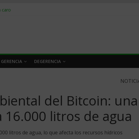
obrar en 2026
n caro
 a tiempo
 qué hacer
rlo y venderle
 GERENCIA
DEGERENCIA
NOTICI
iental del Bitcoin: una
 16.000 litros de agua
000 litros de agua, lo que afecta los recursos hídricos