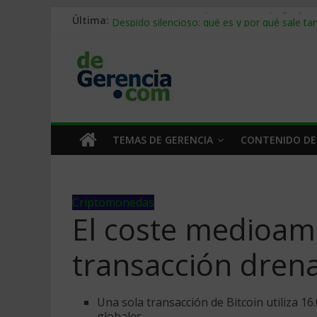
Última:
Stablecoins para empresas: cómo pagar y c
Despido silencioso: qué es y por qué sale ta
IA en selección de personal: cómo auditarla
Trabajo forzoso en la cadena de suministro:
Mercado hispano de EE. UU.: cómo segmenta
TEMAS DE GERENCIA
CONTENIDO DE
Criptomonedas
El coste medioamb
transacción drena
Una sola transacción de Bitcoin utiliza 16.
globales.