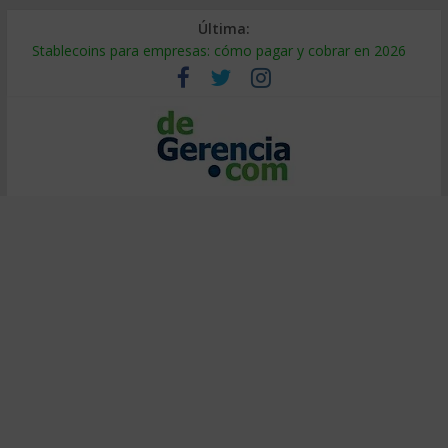
Última:
Stablecoins para empresas: cómo pagar y cobrar en 2026
Despido silencioso: qué es y por qué sale tan caro
IA en selección de personal: cómo auditarla a tiempo
Trabajo forzoso en la cadena de suministro: qué hacer
Mercado hispano de EE. UU.: cómo segmentarlo y venderle