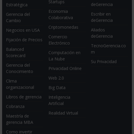
Startups
deGerencia
Estratégica
Economia
Escribir en
Gerencia del
Colaborativa
deGerencia
Cambio
Criptomonedas
Aliados
Negocios en USA
deGerencia
Comercio
Fijación de Precios
Electrónico
TecnoGerencia.co
Balanced
m
Computación en
Scorecard
La Nube
Su Privacidad
Gerencia del
Privacidad Online
Conocimiento
Web 2.0
Clima
organizacional
Big Data
Libros de gerencia
Inteligencia
Artificial
Cobranza
Realidad Virtual
Maestría de
gerencia MBA
Como invertir