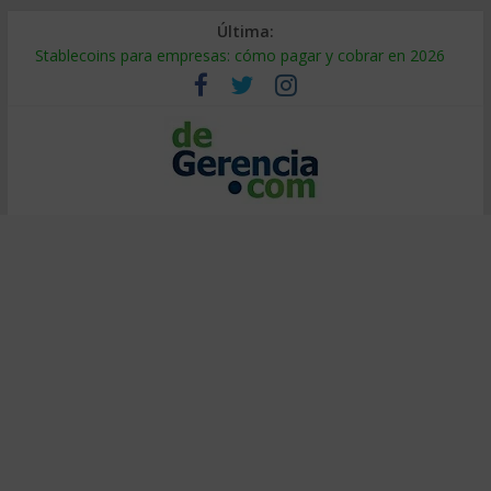
Última:
Stablecoins para empresas: cómo pagar y cobrar en 2026
Despido silencioso: qué es y por qué sale tan caro
IA en selección de personal: cómo auditarla a tiempo
Trabajo forzoso en la cadena de suministro: qué hacer
Mercado hispano de EE. UU.: cómo segmentarlo y venderle