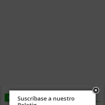
En deGerencia.com
Suscríbase a nuestro
Boletin