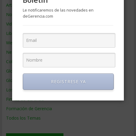
Artículos de Gerencia
Le notificaremos de las novedades en
Noticias de Gerencia
deGerencia.com
Videos de Gerencia
Libros de Gerencia
Webs de Gerencia
Negocios por País
Colaboradores de Gerencia
Glosario
Glosario Inglés – Español
REGISTRESE YA
Los mejores MBA
Firmas de Gerencia
Formación de Gerencia
Todos los Temas