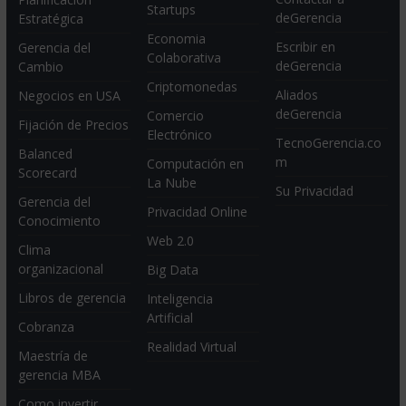
Startups
deGerencia
Estratégica
Economia
Escribir en
Gerencia del
Colaborativa
deGerencia
Cambio
Criptomonedas
Aliados
Negocios en USA
deGerencia
Comercio
Fijación de Precios
Electrónico
TecnoGerencia.co
Balanced
m
Computación en
Scorecard
La Nube
Su Privacidad
Gerencia del
Privacidad Online
Conocimiento
Web 2.0
Clima
organizacional
Big Data
Libros de gerencia
Inteligencia
Artificial
Cobranza
Realidad Virtual
Maestría de
gerencia MBA
Como invertir