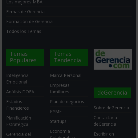
Los mejores MBA
Firmas de Gerencia
Formación de Gerencia
Todos los Temas
Temas
Temas
Populares
Tendencia
Inteligencia
Marca Personal
Emocional
Empresas
deGerencia
Análisis DOFA
familiares
Estados
Plan de negocios
Sobre deGerencia
Financieros
PYME
Contactar a
Planificación
Startups
deGerencia
Estratégica
Economia
Escribir en
Gerencia del
Colaborativa