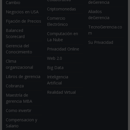
deGerencia
Cambio
Criptomonedas
Aliados
Negocios en USA
deGerencia
Comercio
Fijación de Precios
Electrónico
TecnoGerencia.co
Balanced
m
Computación en
Scorecard
La Nube
Su Privacidad
Gerencia del
Privacidad Online
Conocimiento
Web 2.0
Clima
organizacional
Big Data
Libros de gerencia
Inteligencia
Artificial
Cobranza
Realidad Virtual
Maestría de
gerencia MBA
Como invertir
Compensacion y
Salario