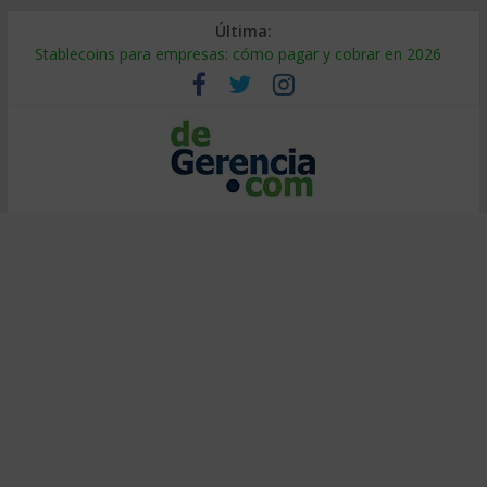
Última:
Stablecoins para empresas: cómo pagar y cobrar en 2026
Despido silencioso: qué es y por qué sale tan caro
IA en selección de personal: cómo auditarla a tiempo
Trabajo forzoso en la cadena de suministro: qué hacer
Mercado hispano de EE. UU.: cómo segmentarlo y venderle