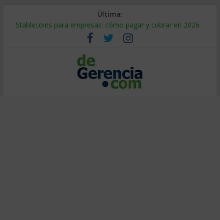
Última:
Stablecoins para empresas: cómo pagar y cobrar en 2026
Despido silencioso: qué es y por qué sale tan caro
IA en selección de personal: cómo auditarla a tiempo
Trabajo forzoso en la cadena de suministro: qué hacer
Mercado hispano de EE. UU.: cómo segmentarlo y venderle