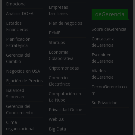
Emocional
Empresas
deGerencia
Análisis DOFA
familiares
Estados
Plan de negocios
Sobre deGerencia
Financieros
PYME
Contactar a
Planificación
Startups
deGerencia
Estratégica
Economia
Escribir en
Gerencia del
Colaborativa
deGerencia
Cambio
Criptomonedas
Aliados
Negocios en USA
deGerencia
Comercio
Fijación de Precios
Electrónico
TecnoGerencia.co
Balanced
m
Computación en
Scorecard
La Nube
Su Privacidad
Gerencia del
Privacidad Online
Conocimiento
Web 2.0
Clima
organizacional
Big Data