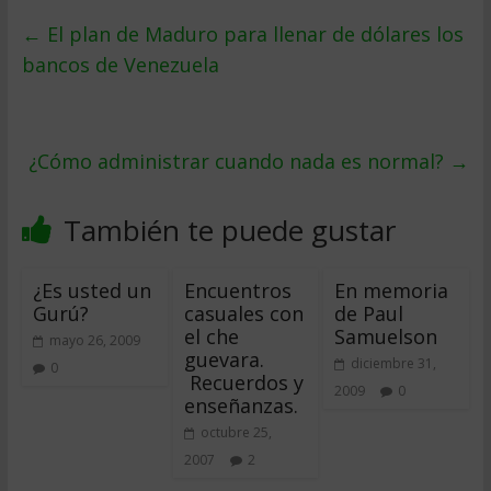
←
El plan de Maduro para llenar de dólares los
bancos de Venezuela
¿Cómo administrar cuando nada es normal?
→
También te puede gustar
¿Es usted un
Encuentros
En memoria
Gurú?
casuales con
de Paul
el che
Samuelson
mayo 26, 2009
guevara.
diciembre 31,
0
Recuerdos y
2009
0
enseñanzas.
octubre 25,
2007
2