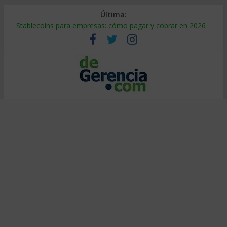
Última:
Stablecoins para empresas: cómo pagar y cobrar en 2026
Despido silencioso: qué es y por qué sale tan caro
IA en selección de personal: cómo auditarla a tiempo
Trabajo forzoso en la cadena de suministro: qué hacer
Mercado hispano de EE. UU.: cómo segmentarlo y venderle