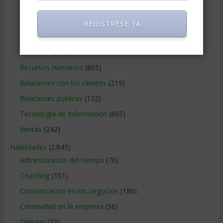
Negocios Internacionales
(2.257)
Negocios Online
(1.405)
REGISTRESE YA
Operaciones y Logística
(172)
Publicidad
(306)
Recursos Humanos
(865)
Relaciones con los clientes
(219)
Relaciones publicas
(132)
Tecnologia de Informacion
(665)
Ventas
(242)
Habilidades
(2.843)
Administracion del tiempo
(70)
Coaching
(101)
Comunicacion en los negocios
(180)
Creatividad en la empresa
(96)
Delegar
(22)