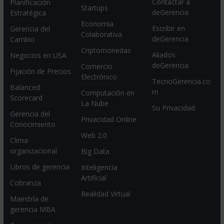
Contactar a
Planificación
Startups
deGerencia
Estratégica
Economia
Escribir en
Gerencia del
Colaborativa
deGerencia
Cambio
Criptomonedas
Aliados
Negocios en USA
deGerencia
Comercio
Fijación de Precios
Electrónico
TecnoGerencia.co
Balanced
m
Computación en
Scorecard
La Nube
Su Privacidad
Gerencia del
Privacidad Online
Conocimiento
Web 2.0
Clima
organizacional
Big Data
Libros de gerencia
Inteligencia
Artificial
Cobranza
Realidad Virtual
Maestría de
gerencia MBA