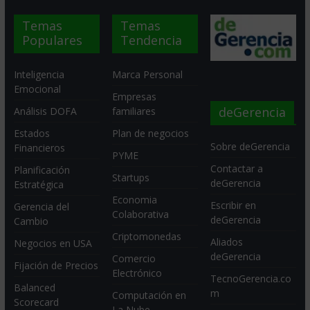
Temas
Temas
Populares
Tendencia
Inteligencia
Marca Personal
Emocional
Empresas
deGerencia
Análisis DOFA
familiares
Estados
Plan de negocios
Sobre deGerencia
Financieros
PYME
Contactar a
Planificación
Startups
deGerencia
Estratégica
Economia
Escribir en
Gerencia del
Colaborativa
deGerencia
Cambio
Criptomonedas
Aliados
Negocios en USA
deGerencia
Comercio
Fijación de Precios
Electrónico
TecnoGerencia.co
Balanced
m
Computación en
Scorecard
La Nube