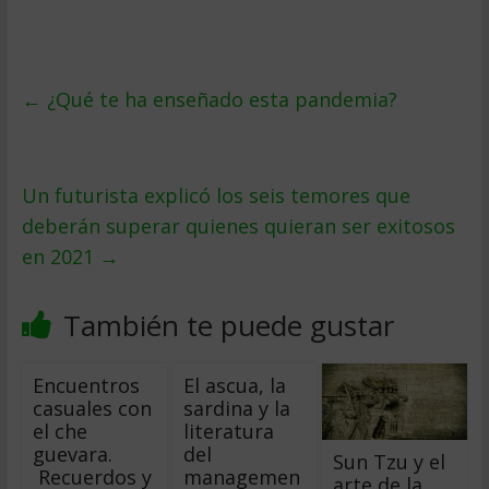
←
¿Qué te ha enseñado esta pandemia?
Un futurista explicó los seis temores que
deberán superar quienes quieran ser exitosos
en 2021
→
También te puede gustar
Encuentros
El ascua, la
casuales con
sardina y la
el che
literatura
guevara.
del
Sun Tzu y el
Recuerdos y
managemen
arte de la