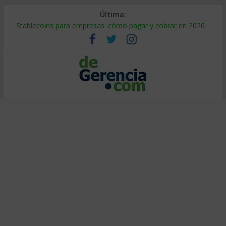
Última:
Stablecoins para empresas: cómo pagar y cobrar en 2026
Despido silencioso: qué es y por qué sale tan caro
IA en selección de personal: cómo auditarla a tiempo
Trabajo forzoso en la cadena de suministro: qué hacer
Mercado hispano de EE. UU.: cómo segmentarlo y venderle