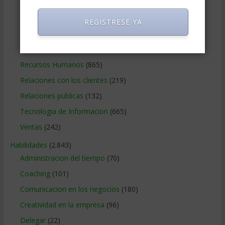
Negocios Internacionales
(2.257)
Negocios Online
(1.405)
REGISTRESE YA
Operaciones y Logística
(172)
Publicidad
(306)
Recursos Humanos
(865)
Relaciones con los clientes
(219)
Relaciones publicas
(132)
Tecnologia de Informacion
(665)
Ventas
(242)
Habilidades
(2.843)
Administracion del tiempo
(70)
Coaching
(101)
Comunicacion en los negocios
(180)
Creatividad en la empresa
(96)
Delegar
(22)