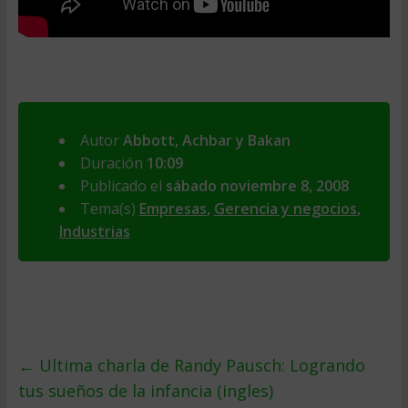
Autor
Abbott, Achbar y Bakan
Duración
10:09
Publicado el
sábado noviembre 8, 2008
Tema(s)
Empresas
,
Gerencia y negocios
,
Industrias
←
Ultima charla de Randy Pausch: Logrando
tus sueños de la infancia (ingles)