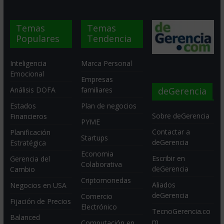
Temas
Temas
Populares
Tendencia
Inteligencia
Marca Personal
Emocional
Empresas
deGerencia
Análisis DOFA
familiares
Estados
Plan de negocios
Sobre deGerencia
Financieros
PYME
Contactar a
Planificación
Startups
deGerencia
Estratégica
Economia
Escribir en
Gerencia del
Colaborativa
deGerencia
Cambio
Criptomonedas
Aliados
Negocios en USA
deGerencia
Comercio
Fijación de Precios
Electrónico
TecnoGerencia.co
Balanced
m
Computación en