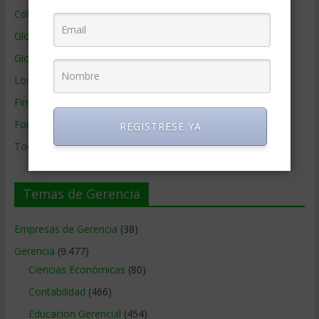
Colaboradores de Gerencia
Glosario
Glosario Inglés – Español
Los mejores MBA
Firmas de Gerencia
Formación de Gerencia
REGISTRESE YA
Todos los Temas
Temas de Gerencia
Empresas de Gerencia
(38)
Gerencia
(9.477)
Ciencias Económicas
(80)
Contabilidad
(466)
Educacion Gerencial
(454)