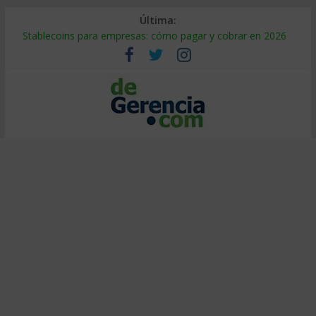
Última:
Stablecoins para empresas: cómo pagar y cobrar en 2026
Despido silencioso: qué es y por qué sale tan caro
IA en selección de personal: cómo auditarla a tiempo
Trabajo forzoso en la cadena de suministro: qué hacer
Mercado hispano de EE. UU.: cómo segmentarlo y venderle