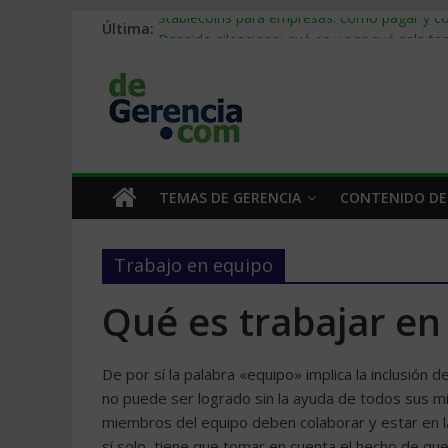
Última:
Stablecoins para empresas: cómo pagar y c
Despido silencioso: qué es y por qué sale ta
IA en selección de personal: cómo auditarla
Trabajo forzoso en la cadena de suministro:
Mercado hispano de EE. UU.: cómo segmenta
TEMAS DE GERENCIA
CONTENIDO DE
Trabajo en equipo
Qué es trabajar en
De por sí la palabra «equipo» implica la inclusión 
no puede ser logrado sin la ayuda de todos sus mi
miembros del equipo deben colaborar y estar en la
sí solo, tiene que tomar en cuenta el hecho de qu