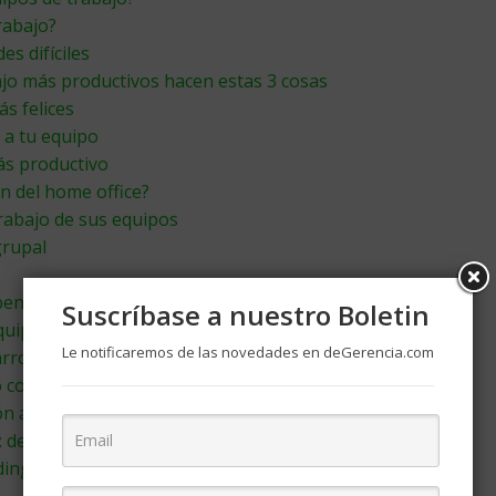
rabajo?
s difíciles
jo más productivos hacen estas 3 cosas
s felices
 a tu equipo
ás productivo
n del home office?
rabajo de sus equipos
grupal
ben gestionar sus equipos?
Suscríbase a nuestro Boletin
quipo
Le notificaremos de las novedades en deGerencia.com
rrollar para dirigir un equipo
o con estos consejos
ón agile
 del equipo al líder
ding