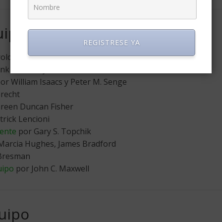
uipo
REGISTRESE YA
d J. Leavitt
nk LaFasto y Carl Larson
or William Isaacs y Peter M. Senge
brecht
areen Duncan Fisher
rick Lencioni
rente
por Gary S. Topchik
Marcia Hughes, James Bradford
 Bresman
uipo
por John C. Maxwell
uipo