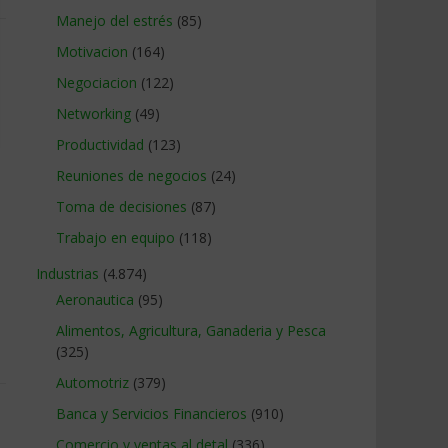
Manejo del estrés
(85)
Motivacion
(164)
Negociacion
(122)
Networking
(49)
Productividad
(123)
Reuniones de negocios
(24)
Toma de decisiones
(87)
Trabajo en equipo
(118)
Industrias
(4.874)
Aeronautica
(95)
Alimentos, Agricultura, Ganaderia y Pesca
(325)
Automotriz
(379)
Banca y Servicios Financieros
(910)
Comercio y ventas al detal
(336)