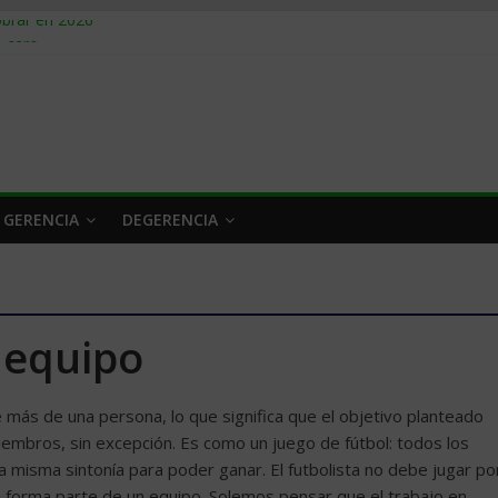
obrar en 2026
n caro
 a tiempo
 qué hacer
rlo y venderle
 GERENCIA
DEGERENCIA
 equipo
de más de una persona, lo que significa que el objetivo planteado
embros, sin excepción. Es como un juego de fútbol: todos los
 misma sintonía para poder ganar. El futbolista no debe jugar po
e forma parte de un equipo. Solemos pensar que el trabajo en