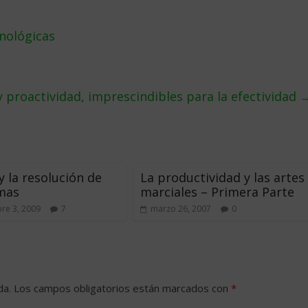
cnológicas
 proactividad, imprescindibles para la efectividad
 y la resolución de
La productividad y las artes
mas
marciales – Primera Parte
re 3, 2009
7
marzo 26, 2007
0
da.
Los campos obligatorios están marcados con
*