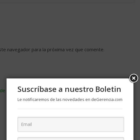
ste navegador para la próxima vez que comente.
Suscríbase a nuestro Boletin
de cómo se procesan los datos de tus comentarios
.
Le notificaremos de las novedades en deGerencia.com