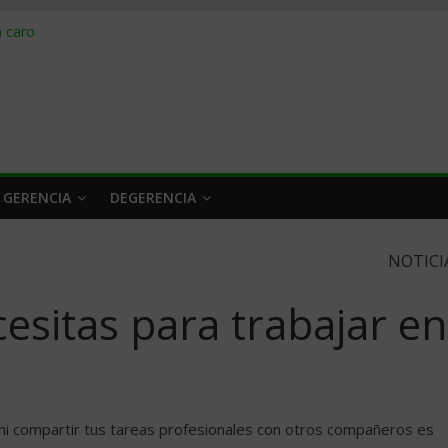
obrar en 2026
n caro
 a tiempo
 qué hacer
rlo y venderle
 GERENCIA
DEGERENCIA
NOTICI
esitas para trabajar en
 ni compartir tus tareas profesionales con otros compañeros es