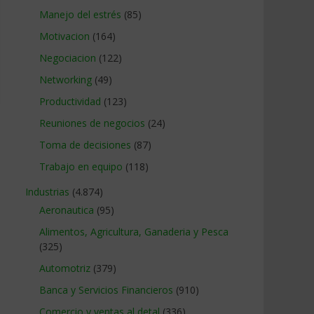
Manejo del estrés
(85)
Motivacion
(164)
Negociacion
(122)
Networking
(49)
Productividad
(123)
Reuniones de negocios
(24)
Toma de decisiones
(87)
Trabajo en equipo
(118)
Industrias
(4.874)
Aeronautica
(95)
Alimentos, Agricultura, Ganaderia y Pesca
(325)
Automotriz
(379)
Banca y Servicios Financieros
(910)
Comercio y ventas al detal
(336)