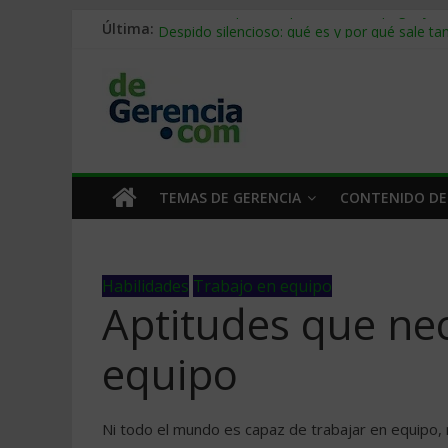
Última:
Stablecoins para empresas: cómo pagar y c
Despido silencioso: qué es y por qué sale ta
IA en selección de personal: cómo auditarla
Trabajo forzoso en la cadena de suministro:
Mercado hispano de EE. UU.: cómo segmenta
TEMAS DE GERENCIA
CONTENIDO DE
Habilidades
Trabajo en equipo
Aptitudes que nec
equipo
Ni todo el mundo es capaz de trabajar en equipo,