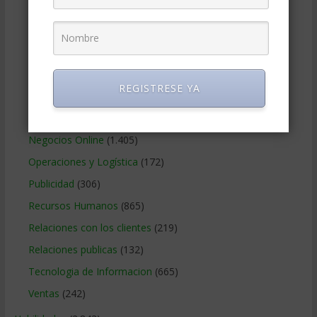
Gobierno Corporativo
(11)
Legal
(125)
Marketing
(988)
Marketing Digital
(247)
REGISTRESE YA
Métodos Gerenciales
(280)
Negocios Internacionales
(2.257)
Negocios Online
(1.405)
Operaciones y Logística
(172)
Publicidad
(306)
Recursos Humanos
(865)
Relaciones con los clientes
(219)
Relaciones publicas
(132)
Tecnologia de Informacion
(665)
Ventas
(242)