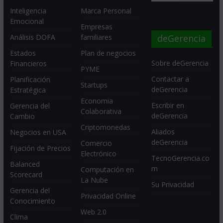
Inteligencia
Marca Personal
Emocional
Empresas
deGerencia
Análisis DOFA
familiares
Estados
Plan de negocios
Sobre deGerencia
Financieros
PYME
Contactar a
Planificación
Startups
deGerencia
Estratégica
Economia
Escribir en
Gerencia del
Colaborativa
deGerencia
Cambio
Criptomonedas
Aliados
Negocios en USA
deGerencia
Comercio
Fijación de Precios
Electrónico
TecnoGerencia.co
Balanced
m
Computación en
Scorecard
La Nube
Su Privacidad
Gerencia del
Privacidad Online
Conocimiento
Web 2.0
Clima