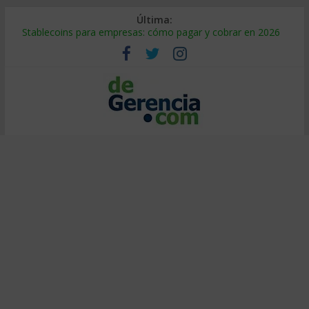
Última:
Stablecoins para empresas: cómo pagar y cobrar en 2026
Despido silencioso: qué es y por qué sale tan caro
IA en selección de personal: cómo auditarla a tiempo
Trabajo forzoso en la cadena de suministro: qué hacer
Mercado hispano de EE. UU.: cómo segmentarlo y venderle