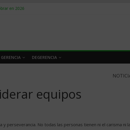
obrar en 2026
n caro
 a tiempo
 qué hacer
rlo y venderle
 GERENCIA
DEGERENCIA
NOTICI
iderar equipos
na y perseverancia. No todas las personas tienen ni el carisma ni l