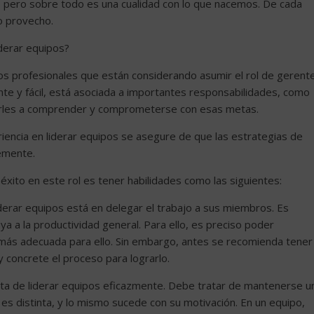
r, pero sobre todo es una cualidad con lo que nacemos. De cada
o provecho.
derar equipos?
los profesionales que están considerando asumir el rol de gerente
nte y fácil, está asociada a importantes responsabilidades, como
darles a comprender y comprometerse con esas metas.
encia en liderar equipos se asegure de que las estrategias de
emente.
 éxito en este rol es tener habilidades como las siguientes:
iderar equipos está en delegar el trabajo a sus miembros. Es
a a la productividad general. Para ello, es preciso poder
a más adecuada para ello. Sin embargo, antes se recomienda tener
 y concrete el proceso para lograrlo.
rata de liderar equipos eficazmente. Debe tratar de mantenerse u
s distinta, y lo mismo sucede con su motivación. En un equipo,