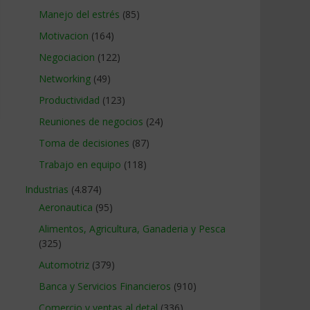
Manejo del estrés
(85)
Motivacion
(164)
Negociacion
(122)
Networking
(49)
Productividad
(123)
Reuniones de negocios
(24)
Toma de decisiones
(87)
Trabajo en equipo
(118)
Industrias
(4.874)
Aeronautica
(95)
Alimentos, Agricultura, Ganaderia y Pesca
(325)
Automotriz
(379)
Banca y Servicios Financieros
(910)
Comercio y ventas al detal
(336)