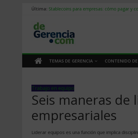
Última:
Stablecoins para empresas: cómo pagar y c
Despido silencioso: qué es y por qué sale ta
IA en selección de personal: cómo auditarla
Trabajo forzoso en la cadena de suministro:
Mercado hispano de EE. UU.: cómo segmenta
TEMAS DE GERENCIA
CONTENIDO DE
Trabajo en equipo
Seis maneras de l
empresariales
Liderar equipos es una función que implica discipli