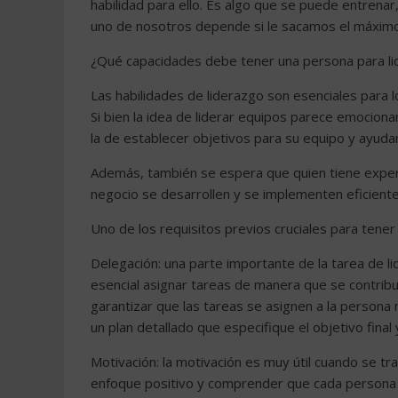
habilidad para ello. Es algo que se puede entrena
uno de nosotros depende si le sacamos el máxim
¿Qué capacidades debe tener una persona para li
Las habilidades de liderazgo son esenciales para 
Si bien la idea de liderar equipos parece emociona
la de establecer objetivos para su equipo y ayu
Además, también se espera que quien tiene experi
negocio se desarrollen y se implementen eficient
Uno de los requisitos previos cruciales para tener
Delegación: una parte importante de la tarea de l
esencial asignar tareas de manera que se contribuy
garantizar que las tareas se asignen a la person
un plan detallado que especifique el objetivo final
Motivación: la motivación es muy útil cuando se t
enfoque positivo y comprender que cada persona e