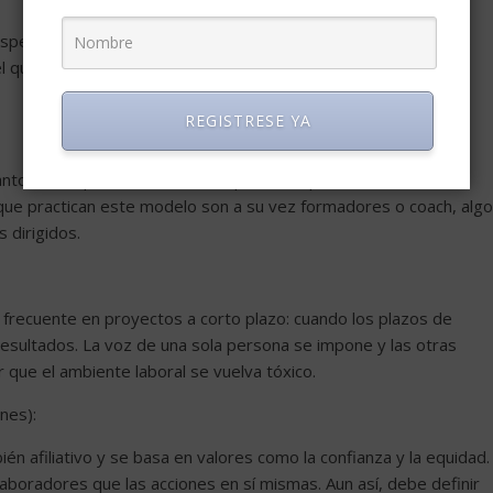
especialistas en este modelo. Tan fuerte es su incidencia en los
el que se desenvuelven, que abren caminos y proporcionan
REGISTRESE YA
tanto el de tipo natural como el que se adquiere a través de la
s que practican este modelo son a su vez formadores o coach, algo
 dirigidos.
 frecuente en proyectos a corto plazo: cuando los plazos de
esultados. La voz de una sola persona se impone y las otras
r que el ambiente laboral se vuelva tóxico.
nes):
n afiliativo y se basa en valores como la confianza y la equidad.
laboradores que las acciones en sí mismas. Aun así, debe definir