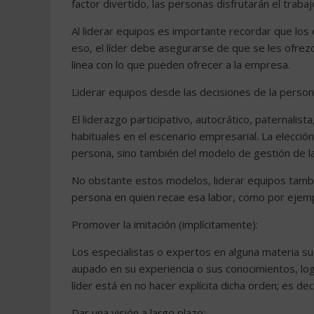
factor divertido, las personas disfrutarán el trabaj
Al liderar equipos es importante recordar que los 
eso, el líder debe asegurarse de que se les ofr
línea con lo que pueden ofrecer a la empresa.
Liderar equipos desde las decisiones de la perso
El liderazgo participativo, autocrático, paternali
habituales en el escenario empresarial. La elecci
persona, sino también del modelo de gestión de la
No obstante estos modelos, liderar equipos tambi
persona en quien recae esa labor, como por ejemp
Promover la imitación (implícitamente):
Los especialistas o expertos en alguna materia su
aupado en su experiencia o sus conocimientos, log
líder está en no hacer explícita dicha orden; es dec
Dar una visión a largo plazo: