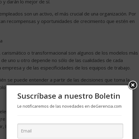
o y darán lo mejor de sí.
empleados son un activo, el más crucial de una organización. Por
ezcan recompensas y oportunidades de crecimiento que estén en
na
sta, carismático o transformacional son algunos de los modelos más
ón de uno u otro depende no sólo de las cualidades de cada
 empresa y de las especificidades de los equipos de trabajo.
én se puede entender a partir de las decisiones que toma la
lo en alguno de los seis casos que presentamos a continuación:
Suscríbase a nuestro Boletin
Le notificaremos de las novedades en deGerencia.com
elen practicar este modelo de liderazgo, pues la idea es que,
re que el resto de los colaboradores le siga. La clave de este
ir, le siguen de forma natural.