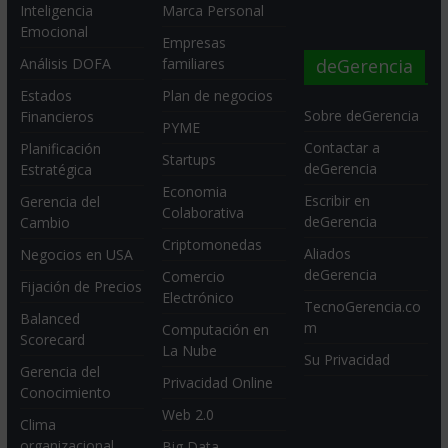
Inteligencia
Marca Personal
Emocional
Empresas
deGerencia
Análisis DOFA
familiares
Estados
Plan de negocios
Sobre deGerencia
Financieros
PYME
Contactar a
Planificación
Startups
deGerencia
Estratégica
Economia
Escribir en
Gerencia del
Colaborativa
deGerencia
Cambio
Criptomonedas
Aliados
Negocios en USA
deGerencia
Comercio
Fijación de Precios
Electrónico
TecnoGerencia.co
Balanced
m
Computación en
Scorecard
La Nube
Su Privacidad
Gerencia del
Privacidad Online
Conocimiento
Web 2.0
Clima
organizacional
Big Data