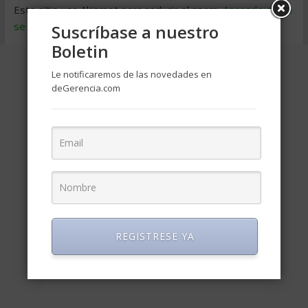
Este sitio usa Akismet para reducir el spam.
Aprende cómo
se procesan los datos de tus comentarios
.
Suscríbase a nuestro
Boletin
Le notificaremos de las novedades en
deGerencia.com
REGISTRESE YA