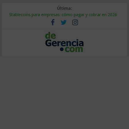
Última:
Stablecoins para empresas: cómo pagar y cobrar en 2026
Despido silencioso: qué es y por qué sale tan caro
IA en selección de personal: cómo auditarla a tiempo
Trabajo forzoso en la cadena de suministro: qué hacer
Mercado hispano de EE. UU.: cómo segmentarlo y venderle