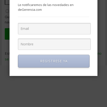
Le notificaremos de las novedades en
deGerencia.com
Guarda mi nombre, correo electrónico y web en este
navegador para la próxima vez que comente.
Este sitio usa Akismet para reducir el spam.
Aprende cómo
se procesan los datos de tus comentarios
.
REGISTRESE YA