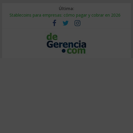
Última:
Stablecoins para empresas: cómo pagar y cobrar en 2026
Despido silencioso: qué es y por qué sale tan caro
IA en selección de personal: cómo auditarla a tiempo
Trabajo forzoso en la cadena de suministro: qué hacer
Mercado hispano de EE. UU.: cómo segmentarlo y venderle