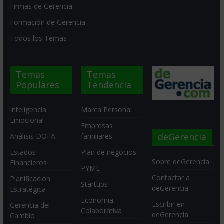
Firmas de Gerencia
Formación de Gerencia
Todos los Temas
Temas
Temas
Populares
Tendencia
Inteligencia
Marca Personal
Emocional
Empresas
deGerencia
Análisis DOFA
familiares
Estados
Plan de negocios
Sobre deGerencia
Financieros
PYME
Contactar a
Planificación
Startups
deGerencia
Estratégica
Economia
Escribir en
Gerencia del
Colaborativa
deGerencia
Cambio