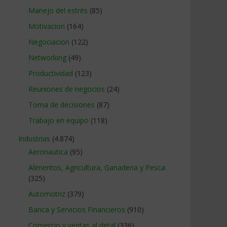
Manejo del estrés
(85)
Motivacion
(164)
Negociacion
(122)
Networking
(49)
Productividad
(123)
Reuniones de negocios
(24)
Toma de decisiones
(87)
Trabajo en equipo
(118)
Industrias
(4.874)
Aeronautica
(95)
Alimentos, Agricultura, Ganaderia y Pesca
(325)
Automotriz
(379)
Banca y Servicios Financieros
(910)
Comercio y ventas al detal
(336)