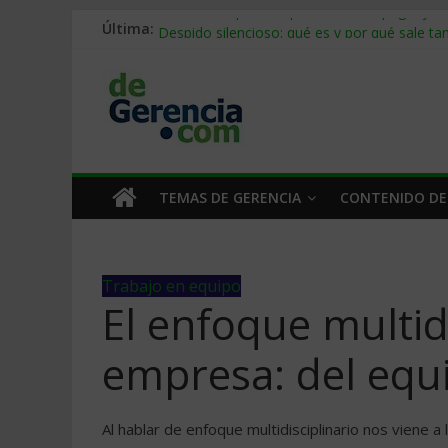
Última:
Stablecoins para empresas: cómo pagar y c
Despido silencioso: qué es y por qué sale ta
IA en selección de personal: cómo auditarla
Trabajo forzoso en la cadena de suministro:
Mercado hispano de EE. UU.: cómo segmenta
TEMAS DE GERENCIA
CONTENIDO DE
Trabajo en equipo
El enfoque multidi
empresa: del equi
Al hablar de enfoque multidisciplinario nos viene 