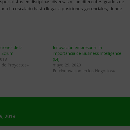
pecialistas en disciplinas diversas y con diferentes grados de
inario ha escalado hasta llegar a posiciones gerenciales, donde
aciones de la
Innovación empresarial: la
a Scrum
importancia de Business Intelligence
2018
(BI)
a de Proyectos»
mayo 29, 2020
En «Innovacion en los Negocios»
9, 2018