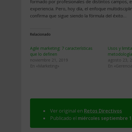
formado por profesionales de distintos campos, es
experiencia. Pero, hoy día, el enfoque multidiscipl
confirma que sigue siendo la fórmula del éxito…
Relacionado
Agile marketing: 7 características
Usos y limit
que lo definen
metodologí
noviembre 21, 2019
agosto 23, 
En «Marketing»
En «Gerenci
Ver original en
Retos Directivos
Publicado el
miércoles septiembre 1