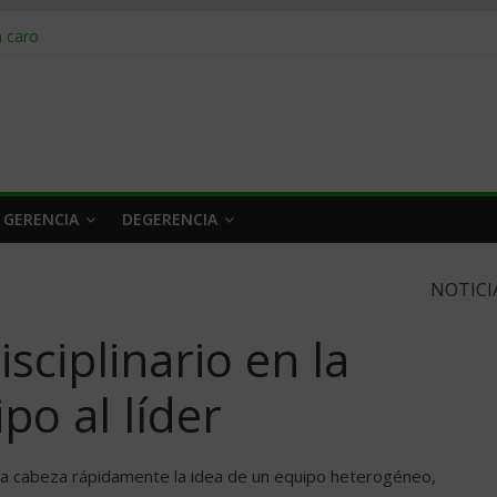
obrar en 2026
n caro
 a tiempo
 qué hacer
rlo y venderle
 GERENCIA
DEGERENCIA
NOTICI
sciplinario en la
po al líder
a la cabeza rápidamente la idea de un equipo heterogéneo,