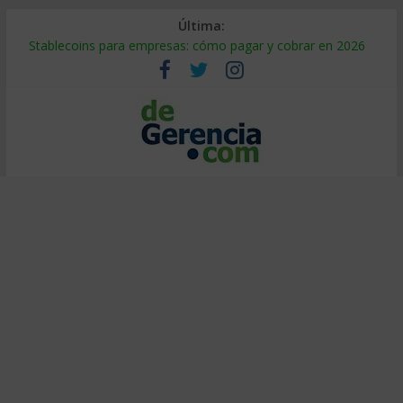
Última:
Stablecoins para empresas: cómo pagar y cobrar en 2026
Despido silencioso: qué es y por qué sale tan caro
IA en selección de personal: cómo auditarla a tiempo
Trabajo forzoso en la cadena de suministro: qué hacer
Mercado hispano de EE. UU.: cómo segmentarlo y venderle