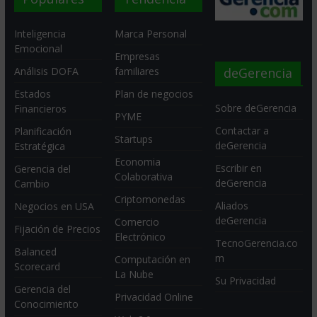
Inteligencia
Marca Personal
Emocional
Empresas
deGerencia
Análisis DOFA
familiares
Estados
Plan de negocios
Sobre deGerencia
Financieros
PYME
Contactar a
Planificación
Startups
deGerencia
Estratégica
Economia
Escribir en
Gerencia del
Colaborativa
deGerencia
Cambio
Criptomonedas
Aliados
Negocios en USA
deGerencia
Comercio
Fijación de Precios
Electrónico
TecnoGerencia.co
Balanced
m
Computación en
Scorecard
La Nube
Su Privacidad
Gerencia del
Privacidad Online
Conocimiento