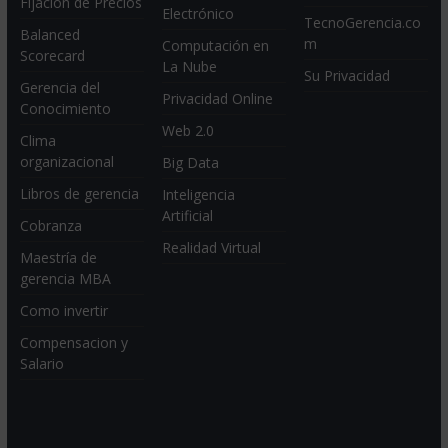
Fijación de Precios
Electrónico
TecnoGerencia.co
Balanced
m
Computación en
Scorecard
La Nube
Su Privacidad
Gerencia del
Privacidad Online
Conocimiento
Web 2.0
Clima
organizacional
Big Data
Libros de gerencia
Inteligencia
Artificial
Cobranza
Realidad Virtual
Maestría de
gerencia MBA
Como invertir
Compensacion y
Salario