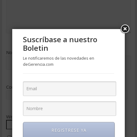
Suscríbase a nuestro
Boletin
Nombre
*
Le notificaremos de las novedades en
deGerencia.com
Correo electrónico
*
Web
REGISTRESE YA