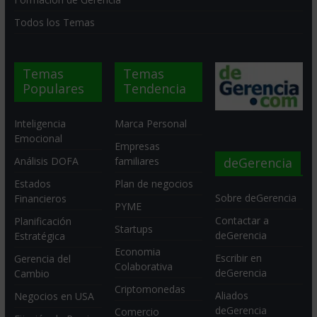
Todos los Temas
Temas
Temas
Populares
Tendencia
Inteligencia
Marca Personal
Emocional
Empresas
deGerencia
Análisis DOFA
familiares
Estados
Plan de negocios
Sobre deGerencia
Financieros
PYME
Contactar a
Planificación
Startups
deGerencia
Estratégica
Economia
Escribir en
Gerencia del
Colaborativa
deGerencia
Cambio
Criptomonedas
Aliados
Negocios en USA
deGerencia
Comercio