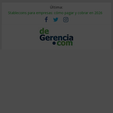
Última:
Stablecoins para empresas: cómo pagar y cobrar en 2026
Despido silencioso: qué es y por qué sale tan caro
IA en selección de personal: cómo auditarla a tiempo
Trabajo forzoso en la cadena de suministro: qué hacer
Mercado hispano de EE. UU.: cómo segmentarlo y venderle